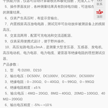
干扰能力强，仪器可自动计算吸收比和极化指数，无须人工干预。
联系
5、操作界面友好，各种测量结果具有防掉电功能，可连续存储20次
的测量结果。
顶部
6、仪表产生高压时，有提示音输出。
7、内置残留高压放电电路，测试完毕可自动放掉被测设备上的残留
高压。
8、交直流两用，配置可充电池和交流适配器。
9、仪表采用便携式设计，便于野外操作。
10、高压短路电流≥3mA，是测量大型变压器、互感器、发电机、
高压电动机、电力电容、电力电缆、避雷器等绝缘电阻的理想测试仪
器。
产品参数：
1、型 号:D200、D210
2、输出电压：DC500V、DC1000V、DC2500V、DC5000V
3、绝缘电阻：0～20GΩ、0～40GΩ、0～99GΩ、0～99GΩ
4、绝缘电阻精度：±5％
5、输出电压：4MΩ～20GΩ、8MΩ～40GΩ、20MΩ～100GΩ、40
MΩ～200GΩ
6、输出电压精度：-5%～+10％