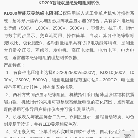
KD200智能双显绝缘电阻测试仪
KD200智能双显绝缘电阻测试仪
采用嵌入式工业单片机实时操作系
统，超薄形张丝表头与图形点阵液晶显示器的结合，具有多种电压输
出等级（500V、1000V、2500V、5000V）、容量大、抗干扰、指针
与数字同步显示、交直流两用、操作简单、自动计算各种绝缘指标
(吸收比、极化指数)、各种测量结果具有防掉电功能等特点。是测量
大容量变压器、互感器、发电机、高压电动机、电力电容、电力电
缆、避雷器等绝缘电阻的理想测试仪器。
产品特点：
1、有多种电压输出选择KD220(2500V/5000V)、KD210(500V、10
00V、2500V、5000V)，测量电阻量程范围可达0～200GΩ，电阻量
程范围可自动转换，并有相应的指示。
2、两种方式同步显示绝缘阻值。机械指针采用超薄型张丝结构抗震
能力强。机械指针的采用可容易观察绝缘电阻的变化范围，点阵液晶
屏的采用可指导用户操作仪表并可得出测量结果。
3、机械表头与液晶屏合二为一。双刻度显示，量程自动转换。彩色
刻度易于读识，并有LED显示相应色彩。
4、采用嵌入式工业单片机和实时操作软件系统。自动化程度高、抗