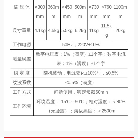
倍 压 体
×300
360m
×450
500m
×730
×760
1100m
mm
m
mm
m
mm
mm
m
11.5k
尺寸重量
4.1kg
4.5kg
5.5kg
6.2kg
11kg
20kg
g
工作电源
50Hz；220V±10%
数字电压表：1%（满度）±1个字；数字电流
测量误差
表：1%（满度）±1个字
稳 定 度
随机波动，电源变化±10%时，≤0.5%
纹波系数
≤0.5%（满度）
工作方式
间断使用，额定负载60min
环境温度：-15℃～50℃；相对湿度：＜90%
工作环境
（无凝露）；海拔高度：＜2500m