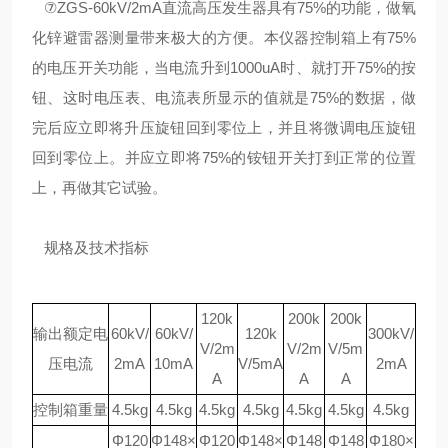
⑦ZGS-60kV/2mA直流高压发生器具有75%的功能，做氧
化锌避雷器测量带来极大的方便。本仪器控制箱上有75%
的电压开关功能，当电流升到1000uA时、就打开75%的按
钮、这时电压表、电流表所显示的值就是75%的数据，做
完后应立即将升压旋钮回到零位上，并且将微调电压旋钮
回到零位上。并应立即将75%的铵钮开关打到正常的位置
上，再做其它试验。
规格及技术指标
120k
200k
200k
输出额定电
60kV/
60kV/
120k
300kV/
V/2m
V/2m
V/5m
压电流
2mA
10mA
V/5mA
2mA
A
A
A
控制箱重量
4.5kg
4.5kg
4.5kg
4.5kg
4.5kg
4.5kg
4.5kg
Φ120
Φ148×
Φ120
Φ148×
Φ148
Φ148
Φ180×