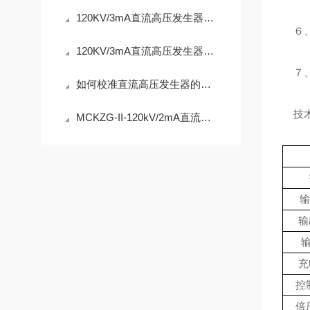
120KV/3mA直流高压发生器的维护与保养技巧分析
６、0
120KV/3mA直流高压发生器高效测试，保障电力设备安全
７、
如何校准直流高压发生器的电压整定值？
技术
MCKZG-II-120kV/2mA直流高压发生器产品介绍
输
输
输
充
控
倍