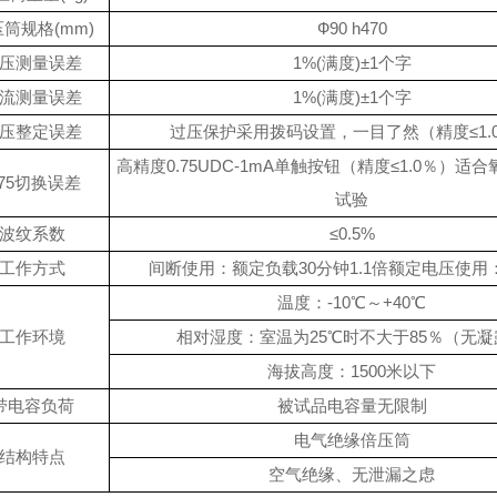
筒规格(mm)
Ф90 h470
压测量误差
1%(满度)±1个字
流测量误差
1%(满度)±1个字
压整定误差
过压保护采用拨码设置，一目了然（精度≤1.
高精度0.75UDC-1mA单触按钮（精度≤1.0％）适
.75切换误差
试验
波纹系数
≤0.5%
工作方式
间断使用：额定负载30分钟1.1倍额定电压使用
温度：-10℃～+40℃
工作环境
相对湿度：室温为25℃时不大于85％（无凝
海拔高度：1500米以下
带电容负荷
被试品电容量无限制
电气绝缘倍压筒
结构特点
空气绝缘、无泄漏之虑