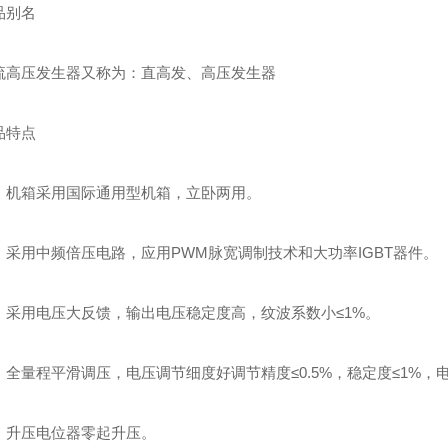
别名
高压发生器又称为：直高发、高压发生器
特点
机箱采用国际通用型机箱，立卧两用。
采用中频倍压电路，应用PWM脉宽调制技术和大功率IGBT器件。
采用电压大反馈，输出电压稳定度高，纹波系数小≤1%。
全量程平滑调压，电压调节细度好调节精度≤0.5%，稳定度≤1%，电
升压电位器零起升压。