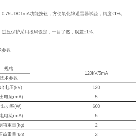
.75UDC1mA功能按钮，方便氧化锌避雷器试验，精度≤1%。
过压保护采用拔码设定，一目了然，误差±1%。
参数
规格
120kV/5mA
技术参数
出电压(kV)
120
出电流(mA)
5
出功率(W)
600
电电流(mA)
5
制箱重量(kg)
2
压筒重量(kg)
3