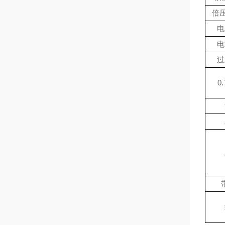
倍压
电
电
过
0