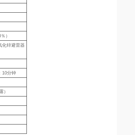
0％）
合氧化锌避雷器
：10分钟
露）