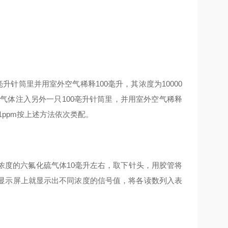
升针筒里并用室外空气稀释100毫升，其浓度为10000
氟化硫气体注入另外一只100亳升针筒里，并用室外空气稀释
0.01ppm按上述方法依次类配。
浓度的六氟化硫气体10毫升左右，取下针头，用胶管将
显示屏上就显示出不同浓度的信号值，将各读数列入表