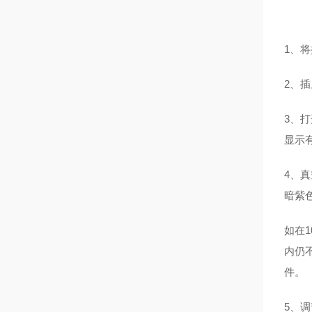
1
、将
2
、插
3
、打
显示有
4
、真
暗紫
如在
内仍不
件。
5
、调