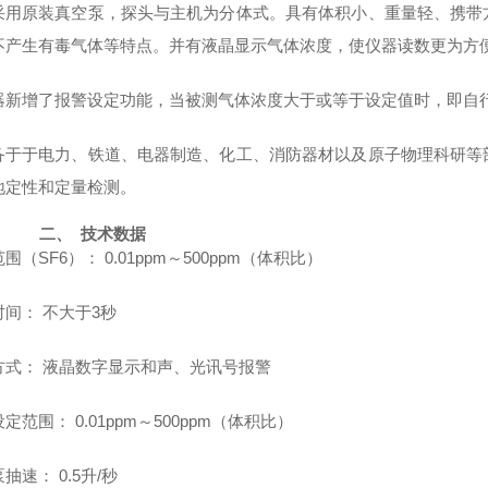
采用原装真空泵，探头与主机为分体式。具有体积小、重量轻、携带
不产生有毒气体等特点。并有液晶显示气体浓度，使仪器读数更为方
器新增了报警设定功能，当被测气体浓度大于或等于设定值时，即自
备于于电力、铁道、电器制造、化工、消防器材以及原子物理科研等
地定性和定量检测。
二、
技术数据
围（SF6
）： 0.01ppm～500ppm（体积比）
间： 不大于3秒
方式： 液晶数字显示和声、光讯号报警
定范围： 0.01ppm～500ppm（体积比）
抽速： 0.5升/秒