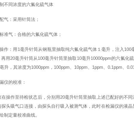
制不同浓度的六氟化硫气体
）配气：采用针筒法；
）标准气：合格的六氟化硫气体；
）操作：用1毫升针筒从钢瓶里抽取纯六氟化硫气体１毫升，注入100毫
；再用20毫升针筒从100毫升针筒里抽取10毫升10000ppm的六
0亳升，其浓度为1000ppm，100ppm、10ppm、1ppm、0.1ppm、
漏仪的校准：
仪在操作至待检状态后，分别用20毫升针筒里抽取上述已配好的不同
与探头吸气口连接，由探头自行吸入被测气体，此时在检漏仪的液晶
）绘制定量校准曲线。