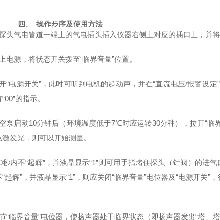
四、
操作步序及使用方法
探头气电管道一端上的气电插头插入仪器右侧上对应的插口上，并将
上电源，将状态开关拨至“临界音量”位置。
开“电源开关”，此时可听到电机的起动声，并在“直流电压/报警设定
“00”的指示。
空泵启动10分钟后（环境温度低于7℃时应运转30分种），拉开“
色激发光，则可以开始测量。
10秒内不“起辉”，并液晶显示“1”则可用手指堵住探头（针阀）的进
“起辉”，并液晶显示“1”，则应关闭“临界音量”电位器及“电源开关
节“临界音量”电位器，使扬声器处于临界状态（即扬声器发出“塔、