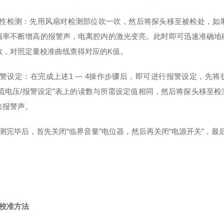
性检测：先用风扇对检测部位吹一吹，然后将探头移至被检处，如
频率不断增高的报警声，电离腔内的激光变亮。此时即可迅速准确地
数，对照定量校准曲线查得对应的K值。
警设定：在完成上述1
—
4
操作步骤后，即可进行报警设定，先将状
直流电压/报警设定”表上的读数与所需设定值相同，然后将探头移至
出报警声。
测完毕后，首先关闭“临界音量”电位器，然后再关闭“电源开关”，
校准方法