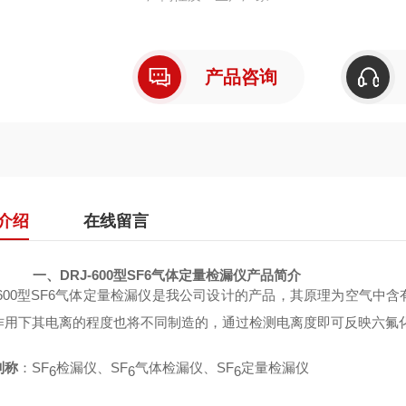
产品咨询
介绍
在线留言
一、
DRJ-600型SF6气体定量检漏仪
产品简介
600
型SF6
气体定量检漏仪是我公司设计的产品，其原理为空气中含
作用下其电离的程度也将不同制造的，通过检测电离度即可反映六氟
别称
：SF
检漏仪、SF
气体检漏仪、SF
定量检漏仪
6
6
6