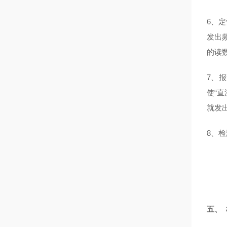
6
、定
发出
的读
7
、报
使“
就发
8
、检
五、