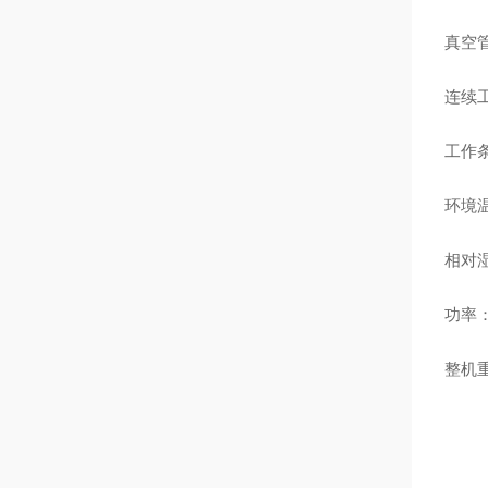
真空
连续
工作条
环境温
相对湿
功率：
整机重