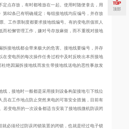
不定点存放，有时都堆放在一起。使用时随便拿去，用
顶部
》第82条已有明确规定：每组接地线均应编号，并存放
作票、工作票制度都要求接地线编号。有的变电所值班人
低而松懈管理工作，嫌对号存放麻烦，而不重视对接地
漏拆接地线都会带来极大的危害。接地线要编号，并存
以在变电所的每次操作任务过程中及时反映出本所接地
而杜绝因漏拆接地线而发生带接地线送电的恶性事故发
地线，接地时一般都是采用接到设备构架接地引下线位
人员在工作地点防止突然来电的可靠安全措施，目前有
置。若变电所的一次设备都适当安装了接地线微机防误闭
过程就必须经过防误闭锁装置的闭锁，也就是经过电子锁