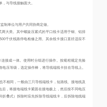
简单，与导线接触面大。
厂家监制单位与用户共同协商定做。
式两大类。其中螺旋压紧式的平口线卡适用于铜、铝排
500千伏线路停电检修之用。其余线卡接口直径适应不
线卡连接成一体。使用时分组进行操作。按规程规定先验
路电压等级，选定操作棒，将导线端线卡挂在导线上。
短也不相同，一般由三只导线端线卡，短路线、接地线及
停电后，将接地端线卡紧固在接地极上，然后按不同电压
和折叠式）拆除时应先拆除导线端线卡，后拆除地线端