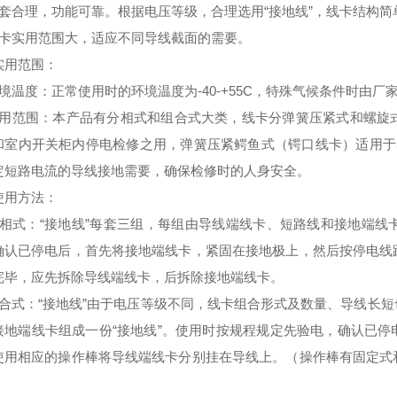
配套合理，功能可靠。根据电压等级，合理选用“接地线”，线卡结构
线卡实用范围大，适应不同导线截面的需要。
实用范围：
环境温度：正常使用时的环境温度为-40-+55C，特殊气候条件时由
适用范围：本产品有分相式和组合式大类，线卡分弹簧压紧式和螺旋
和室内开关柜内停电检修之用，弹簧压紧鳄鱼式（锷口线卡）适用于
定短路电流的导线接地需要，确保检修时的人身安全。
使用方法：
分相式：“接地线”每套三组，每组由导线端线卡、短路线和接地端
确认已停电后，首先将接地端线卡，紧固在接地极上，然后按停电线
完毕，应先拆除导线端线卡，后拆除接地端线卡。
组合式：“接地线”由于电压等级不同，线卡组合形式及数量、导线长
接地端线卡组成一份“接地线”。使用时按规程规定先验电，确认已
使用相应的操作棒将导线端线卡分别挂在导线上。（操作棒有固定式
。