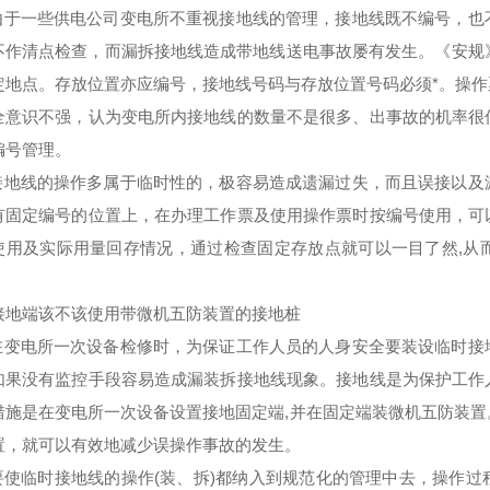
由于一些供电公司变电所不重视接地线的管理，接地线既不编号，也
不作清点检查，而漏拆接地线造成带地线送电事故屡有发生。《安规
定地点。存放位置亦应编号，接地线号码与存放位置号码必须*。操
全意识不强，认为变电所内接地线的数量不是很多、出事故的机率很
编号管理。
接地线的操作多属于临时性的，极容易造成遗漏过失，而且误接以及
有固定编号的位置上，在办理工作票及使用操作票时按编号使用，可
使用及实际用量回存情况，通过检查固定存放点就可以一目了然,从
接地端该不该使用带微机五防装置的接地桩
在变电所一次设备检修时，为保证工作人员的人身安全要装设临时接
如果没有监控手段容易造成漏装拆接地线现象。接地线是为保护工作
措施是在变电所一次设备设置接地固定端,并在固定端装微机五防装
置，就可以有效地减少误操作事故的发生。
要使临时接地线的操作(装、拆)都纳入到规范化的管理中去，操作