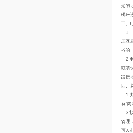
匙的
辑来
三、
1.
压互
器的
2.
或装
路接
四、
1.
有"
2.
管理
可以