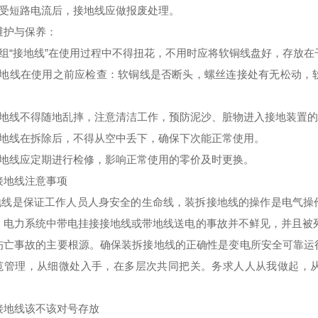
经受短路电流后，接地线应做报废处理。
维护与保养：
每组“接地线”在使用过程中不得扭花，不用时应将软铜线盘好，存放在
接地线在使用之前应检查：软铜线是否断头，螺丝连接处有无松动，
接地线不得随地乱摔，注意清洁工作，预防泥沙、脏物进入接地装置
接地线在拆除后，不得从空中丢下，确保下次能正常使用。
接地线应定期进行检修，影响正常使用的零价及时更换。
接地线注意事项
线是保证工作人员人身安全的生命线，装拆接地线的操作是电气操
。电力系统中带电挂接接地线或带地线送电的事故并不鲜见，并且被
伤亡事故的主要根源。确保装拆接地线的正确性是变电所安全可靠运
范管理，从细微处入手，在多层次共同把关。务求人人从我做起，
接地线该不该对号存放