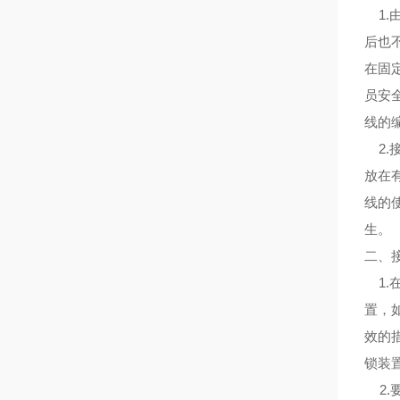
1.
后也
在固
员安
线的
2.
放在
线的
生。
二、
1.
置，
效的
锁装
2.