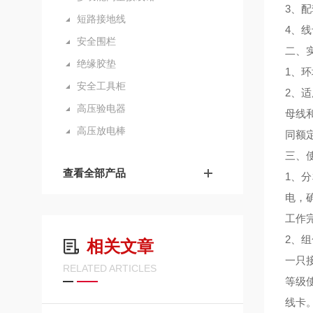
3、
短路接地线
4、
安全围栏
二、
绝缘胶垫
1、
安全工具柜
2、
高压验电器
母线
高压放电棒
同额
三、
查看全部产品
1、
电，
工作
2、
相关文章
一只
RELATED ARTICLES
等级
线卡