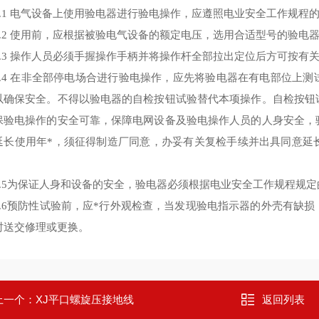
1 电气设备上使用验电器进行验电操作，应遵照电业安全工作规程
2 使用前，应根据被验电气设备的额定电压，选用合适型号的验电
3 操作人员必须手握操作手柄并将操作杆全部拉出定位后方可按有
4 在非全部停电场合进行验电操作，应先将验电器在有电部位上测
以确保安全。不得以验电器的自检按钮试验替代本项操作。自检按钮
保验电操作的安全可靠，保障电网设备及验电操作人员的人身安全，
延长使用年*，须征得制造厂同意，办妥有关复检手续并出具同意延
。
5为保证人身和设备的安全，验电器必须根据电业安全工作规程规定
6预防性试验前，应*行外观检查，当发现验电指示器的外壳有缺损
时送交修理或更换。
上一个：
XJ平口螺旋压接地线
返回列表