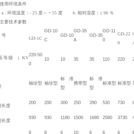
 使用环境条件
 环境温度：- 25 度～ + 55 度 b. 相对湿度：≤ 90 ％
 主要技术参数
GD-10
GD-35
GD-11
GD-22
号
GD-10
GD-35
GD-1C
C
A
0
0
220-50
等级 （ KV
10
10
35
35
110
220
0
标准
标准
袖珍型
袖珍型
携带型
标准型
标准型
类
型
型
200
200
300
250
390
530
730
长度
930
930
1180
1500
1680
2580
3730
长度
8
8
6
10
6
6
6