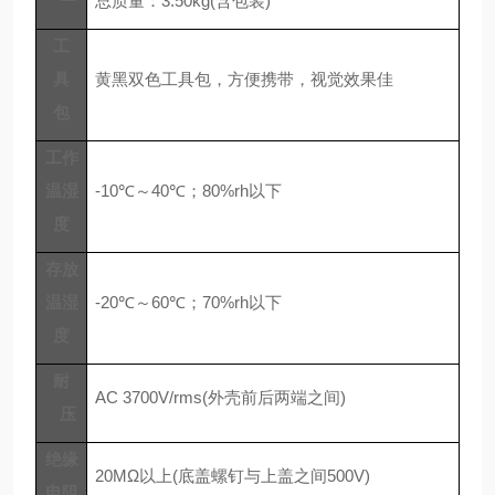
总质量：
3.50kg(含包装)
工
具
黄黑双色工具包，方便携带，视觉效果佳
包
工作
温湿
-10℃～40℃；80%rh以下
度
存放
温湿
-20℃～60℃；70%rh以下
度
耐
AC 3700V/rms(外壳前后两端之间)
压
绝缘
20MΩ以上(底盖螺钉与上盖之间500V)
电阻