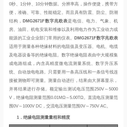
0秒、1分钟、10分钟数据
。分辨率高，操作便捷，携带方
便，准确、可靠、性能稳定。而且具有防震、防尘、防潮
结构，
DMG2671F数字兆欧表
是电信、电力、气象、机
房、油田、机电安装和维修以及利用电力作为工业动力或
能源的工业企业部门常用
的仪表。
DMG2671F数字兆欧表
适用于测量各种绝缘材料的电阻值及变压器、电机、电缆
及电器设备等的绝缘电阻。数字绝缘电阻表由中大规模集
成电路组成
，内含高精度微电流测量系统、数字升压系
统、自动放电电路。只需要用一条高压线和一条信号线连
接被测物即可测量。测量自动进行，结果由大屏幕显示，
并将结果进行存储。额定输出测试电压范围
250V～50
00
V
，绝缘电阻测量范围
0.01M
Ω～5.00TΩ。直流电压测量范
围
0
V～
1000V
DC，交流电压测量范围
0
V～
750V
AC。
1．绝缘电阻测量量程和精度