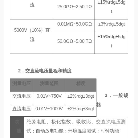
±15%rdg±5dg
流
25.0G
Ω~2.50
T
Ω
t
0.01M
Ω
~50.0G
Ω
±3%rdg±5dgt
5000V（10%）直
±15%rdg±5dg
流
50.0G
Ω~5.00
T
Ω
t
2．交直流电压量程和精度
测量电压
测量范围
精度
3．一般规
交流电压
0.01V~750V
±2%rdg±3dgt
格
直流电压
0.01V~1000V
±2%rdg±3dgt
功
绝缘电阻、极化指数、吸收比、交直流电压测
能
试；自动放电功能；环境温度测试；时钟功能