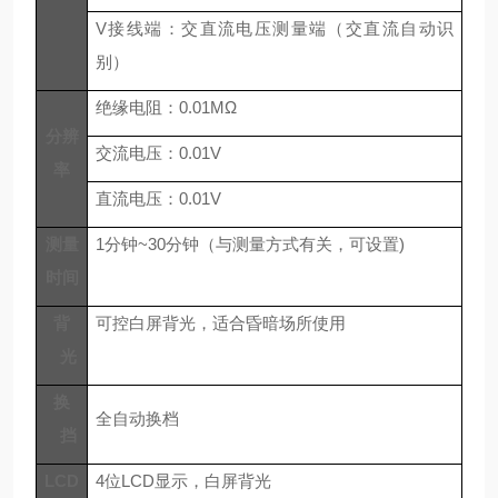
V接线端：交直流电压测量端（交直流自动识
别）
绝缘电阻：
0.01MΩ
分辨
交流电压：
0.01V
率
直流电压：
0.01V
测量
1分钟~30分钟（与测量方式有关，可设置)
时间
背
可控白屏背光，适合昏暗场所使用
光
换
全自动换档
挡
LCD
4位
LCD显示，白屏背光