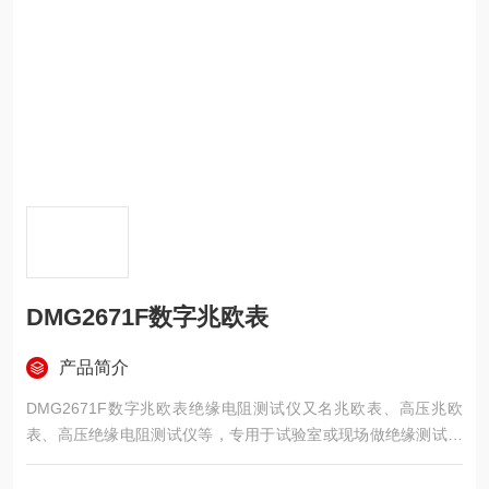
DMG2671F数字兆欧表
产品简介
DMG2671F数字兆欧表绝缘电阻测试仪又名兆欧表、高压兆欧
表、高压绝缘电阻测试仪等，专用于试验室或现场做绝缘测试。
本仪表具有 LCD 大屏幕灰白背光显示、数据存储、数据查阅等功
能。同时还具自动计算吸收比和极化指数，并自动储存15秒、30