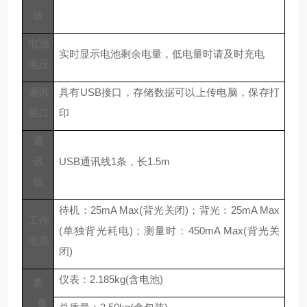
线
电池
实时显示电池剩余电量，低电量时请及时充电
电压
通讯
具有
USB接口，存储数据可以上传电脑，保存打
接口
印
通
讯
USB通讯线1条，长1.5m
线
待机：
25mA Max(背光关闭)；背光：25mA Max
工作
(单独背光耗电)；测量时：450mA Max(背光关
电流
闭)
仪表：
2
.
185
k
g(含电池)
质
量