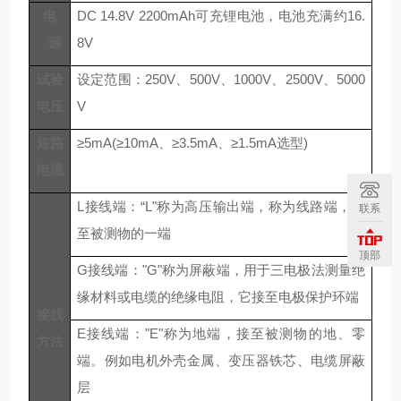
电
DC 14.8V
2200mAh
可充锂电池
，电池充满约
16.
源
8V
试验
设定范围：
250V、500V、1000V、2500V、5000
电压
V
短路
≥5
mA(
≥10
mA、
≥3.5
mA、
≥1.5
mA选型)
电流
L接线端：“L"称为高压输出端，称为线路端，引
联系
至被测物的一端
顶部
G接线端："G"称为屏蔽端，用于三电极法测量绝
缘材料或电缆的绝缘电阻，它接至电极保护环端
接线
E接线端："E"称为地端，接至被测物的地、零
方法
端。例如电机外壳金属、变压器铁芯、电缆屏蔽
层