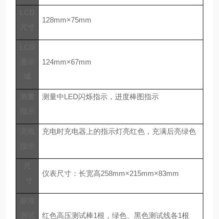
LCD
128mm×75mm
尺寸
LCD
显示
124mm×67mm
域
测量
测量中
LED闪烁指示，进度棒图指示
指示
充电
充电时充电器上的指示灯亮红色，充满后亮绿色
指示
尺
仪表
尺寸：长宽高
258mm×21
5
mm×83mm
寸
标准
测试
红色高压测试棒
1根，绿色、黑色测试线各1根