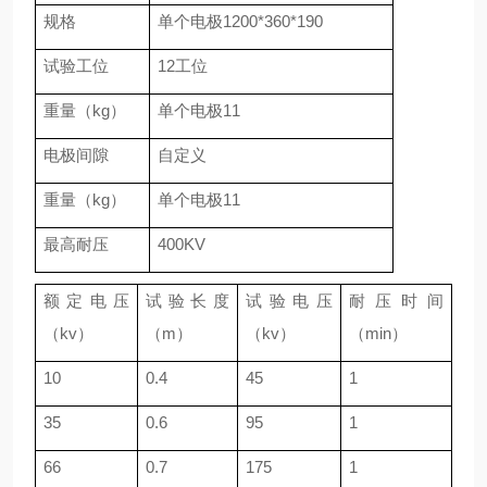
规格
单个电极
1200*360*190
试验工位
12
工位
重量（
kg
）
单个电极
11
电极间隙
自定义
重量（
kg
）
单个电极
11
最高耐压
400KV
额定电压
试验长度
试验电压
耐压时间
（
kv
）
（
m
）
（
kv
）
（
min
）
10
0.4
45
1
35
0.6
95
1
66
0.7
175
1