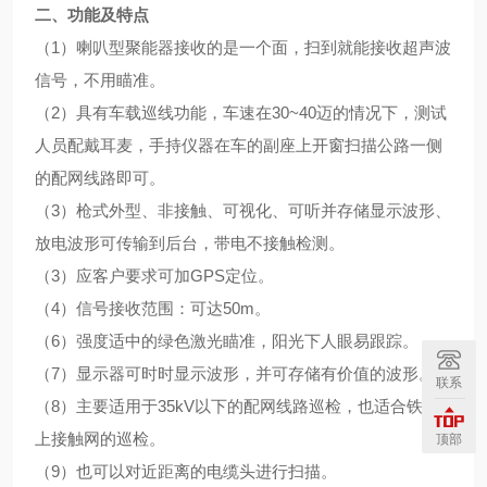
二、功能及特点
（
1
）喇叭型聚能器接收的是一个面，扫到就能接收超声波
信号，不用瞄准。
（
2
）具有车载巡线功能，车速在
30~40
迈的情况下，测试
人员配戴耳麦，手持仪器在车的副座上开窗扫描公路一侧
的配网线路即可。
（
3
）枪
式外型、非接触、可视化、可听并存储显示波形、
放电波形可传输到后台，带电不接触检测。
（
3
）应客户要求可加
GPS
定位。
（
4
）信号接收范围：可达
50m
。
（
6
）强度适中的绿色激光瞄准，阳光下人眼易跟踪。
（
7
）显示器可时时显示波形，并可存储有价值的波形。
联系
（
8
）主要适用于
35kV
以下的配网线路巡检，也适合铁路
上接触网的巡检。
顶部
（
9
）也可以对近距离的电缆头进行扫描。