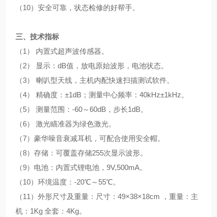
（
10
）安全可靠，状态检修的好帮手。
三、技术指标
（
1
）
内置式超声波传感器。
（
2
）
显示：
dB
值，放电原始波形，电池状态。
（
3
）
喇叭型天线，主机内配快速扫描测试软件。
（
4
）
精确度：
±1dB
；测量中心频率：
40kHz±1kHz
。
（
5
）
测量范围：
-60
～
60dB
，步长
1dB
。
（
6
）
激光瞄准器为绿色激光。
（
7
）豪华噪音衰减耳机，可配合使用安全帽。
（
8
）存储：可覆盖存储
255
次显示波形。
（
9
）电池：内置式锂电池，
9V,500mA
。
（
10
）环境温度：
-20
℃
～
55
℃
。
（
11
）外形尺寸及重量：尺寸：
49×38×18cm
，重量：主
机：
1Kg
全套：
4Kg
。