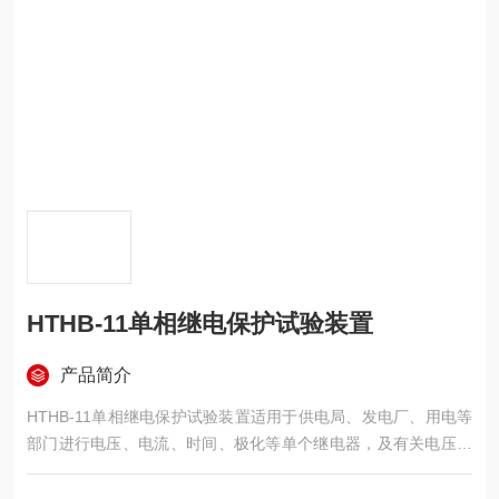
HTHB-11单相继电保护试验装置
产品简介
HTHB-11单相继电保护试验装置适用于供电局、发电厂、用电等
部门进行电压、电流、时间、极化等单个继电器，及有关电压、
电流、时间等的自动保护装置进行全部或部分电气参数进行试
验，是一台现场继电保护试验人员非常实用的仪器。