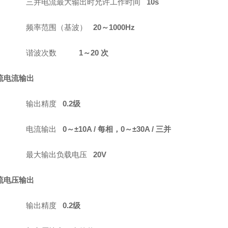
三并电流最大输出时允许工作时间
10s
频率范围（基波）
20
～
1000Hz
谐波次数
1
～
20
次
流电流输出
输出精度
0.2
级
电流输出
0
～±
10A /
每相，
0
～±
30A /
三并
最大输出负载电压
20V
流电压输出
输出精度
0.2
级