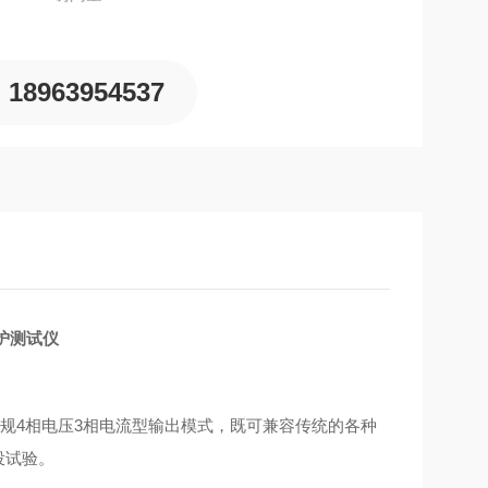
18963954537
保护测试仪
规
4
相电压
3
相电流型输出模式，既可兼容传统的各种
投试验。