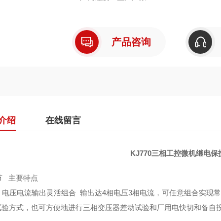
产品咨询
介绍
在线留言
KJ770三相工控微机继电
节
主要特点
电压电流输出灵活组合
输出达
4
相电压
3
相电流，可任意组合实现常
试验方式，也可方便地进行三相变压器差动试验和厂用电快切和备自