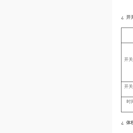
¿
开
开
开
时
¿
体