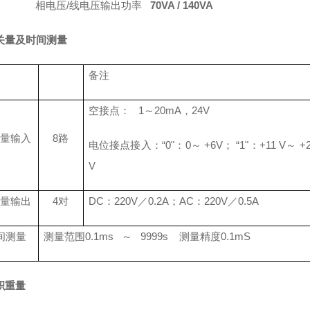
相电压
/
线电压输出功率
70VA / 140VA
关量及时间测量
备注
空接点：
1
～
20mA
，
24V
关量输入
8
路
电位接点接入：“
0
"：
0
～
+6V
；
“
1
"：
+11 V
～
+2
V
关量输出
4
对
DC
：
220V
／
0.2A
；
AC
：
220V
／
0.5A
间测量
测量范围
0.1ms
～
9999s
测量
精度
0.1mS
积重量