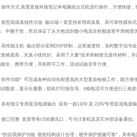
操作方式
装置直接外接笔记本电脑或台式机进行操作，方便快捷，
新型高保真线性功放
输出端一直坚持采用高保真、高可靠性模块式
高、中频干扰，而且保证了从大电流到微小电流全程都波形平滑精度
高性能主机
输出部分采用
DSP
控制，运算速度快，实时数字信号处
波形精度高，失真小线性好。采用了大量*技术和精密元器件材料，并
功能全、携带方便，开机即可工作，流动试验非常方便。
软件功能*
可完成各种自动化程度高的大型复杂校验工作，能方便
测试数据，显示矢量图，联机打印报告等。
6
相电流可方便进行三相差
具有独立
专用直流电源输出
设有一路
110V
及
220V
专用直流电源输
接口完整
装置带有
USB
通讯口，可与计算机及其它外部设备通信。
*的自我保护功能
散热结构设计合理，硬件保护措施可靠*，具有