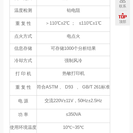
联系
温度检测
铂电阻
顶部
＞
110℃±2℃
；
≤110℃±1℃
重
复
性
点火方式
电点火
信息存储
可存储
1000
个分析结果
冷却方式
强制风冷
热敏打印机
打
印
机
符合
ASTM
、
D93
、
GB/T 261
标准
重
复
性
交流
220V±11V
，
50Hz±2.5Hz
电
源
≤350VA
功
率
使用环境温度
10℃~35℃