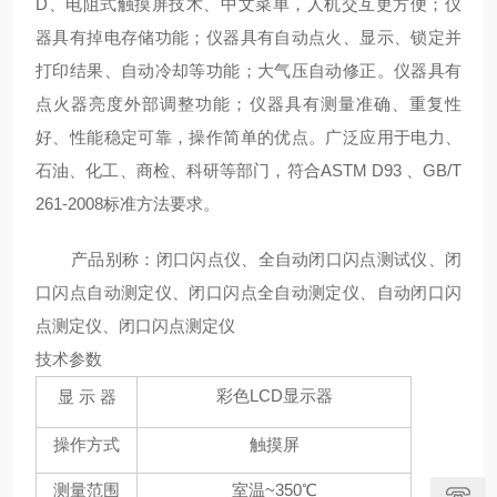
D
、电阻式触摸屏技术、中文菜单，人机交互更方便；仪
器具有掉电存储功能；仪器具有自动点火、显示、锁定并
打印结果、自动冷却等功能；大气压自动修正。仪器具有
点火器亮度外部调整功能；仪器具有测量准确、重复性
好、性能稳定可靠，操作简单的优点。广泛应用于电力、
石油、化工、商检、科研等部门，符合
ASTM D93
、
GB/T
261-2008
标准方法要求。
产品别称：闭口闪点仪、全自动闭口闪点测试仪、闭
口闪点自动测定仪、闭口闪点全自动测定仪、自动闭口闪
点测定仪、闭口闪点测定仪
技术参数
彩色
LCD
显示器
显
示
器
操作方式
触摸屏
测量范围
室温
~350℃