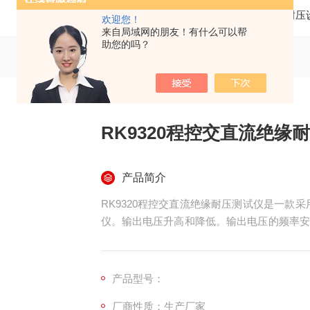
当前位置：
首页
产品中心
高压绝缘耐压
欢迎您！
来自局域网的朋友！有什么可以帮
助您的吗？
RK9320程控交直流绝缘
产品简介
RK9320程控交直流绝缘耐压测试仪是一款
仪。输出电压升高和降低。输出电压的频率安
具有软件校准功能。配备PLC接口、RS232C
算机或PLC结合，组成综合测试系统。可快
器、电脑、信息机等进行全面安全测量。
产品型号：
厂商性质：生产厂家