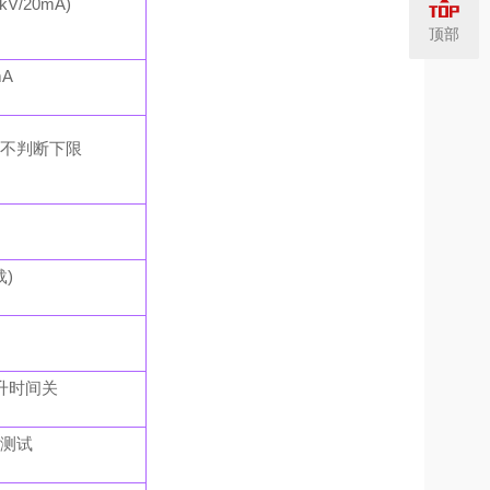
0kV/20mA)
顶部
mA
FF=不判断下限
载)
压上升时间关
连续测试