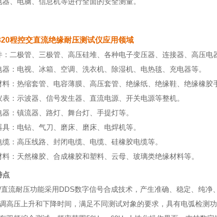
电器、电脑、信息机等进行全面的安全测量。
9320程控交直流绝缘耐压测试仪
应用领域
件：二极管、三极管、高压硅堆、各种电子变压器、连接器、高压电
电器：电视、冰箱、空调、洗衣机、除湿机、电热毯、充电器等。
材料：热缩套管、电容薄膜、高压套管、绝缘纸、绝缘鞋、绝缘橡胶手
仪表：示波器、信号发生器、直流电源、开关电源等整机。
电器：镇流器、路灯、舞台灯、手提灯等。
器具：电钻、气刀、磨床、磨床、电焊机等。
电缆：高压线路、封闭电缆、电缆、硅橡胶电缆等。
材料：天然橡胶、合成橡胶和塑料、云母、玻璃类绝缘材料等。
特点
交/直流耐压功能采用DDS数字信号合成技术，产生准确、稳定、纯净
可调高压上升和下降时间，满足不同测试对象的要求，具有电弧检测