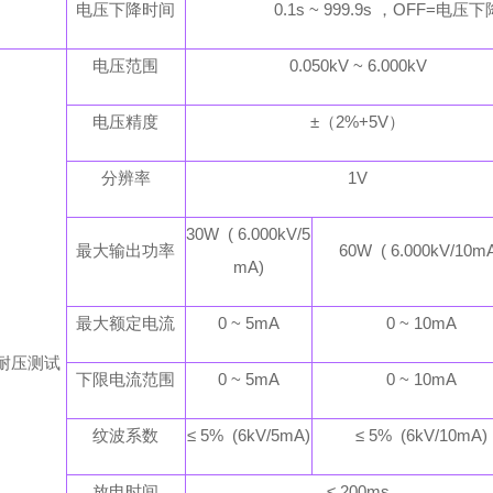
电压下降时间
0.1s ~ 999.9s ，OFF=电
电压范围
0.050kV ~ 6.000kV
电压精度
±（2%+5V）
分辨率
1V
30W ( 6.000kV/5
最大输出功率
60W ( 6.000kV/10m
mA)
最大额定电流
0 ~ 5mA
0 ~ 10mA
耐压测试
下限电流范围
0 ~ 5mA
0 ~ 10mA
纹波系数
≤ 5% (6kV/5mA)
≤ 5% (6kV/10mA)
放电时间
≤ 200ms