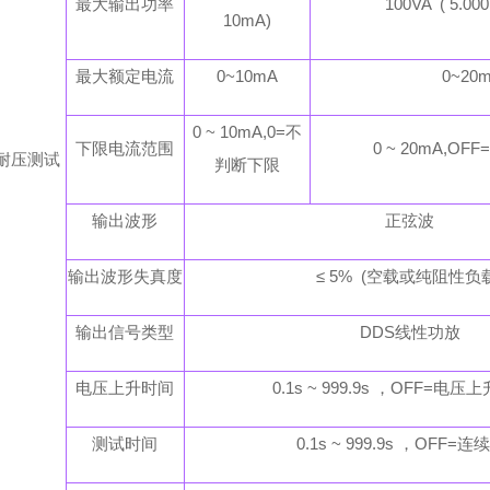
最大输出功率
100VA ( 5.00
10mA)
最大额定电流
0
~
10mA
0~
20
0 ~ 10mA,0=不
下限电流范围
0 ~ 20mA,O
耐压测试
判断下限
输出波形
正弦波
输出波形失真度
≤ 5% (空载或纯阻性负
输出信号类型
DDS线性功放
电压上升时间
0.1s ~ 999.9s ，OFF=电
测试时间
0.1s ~ 999.9s ，OFF=