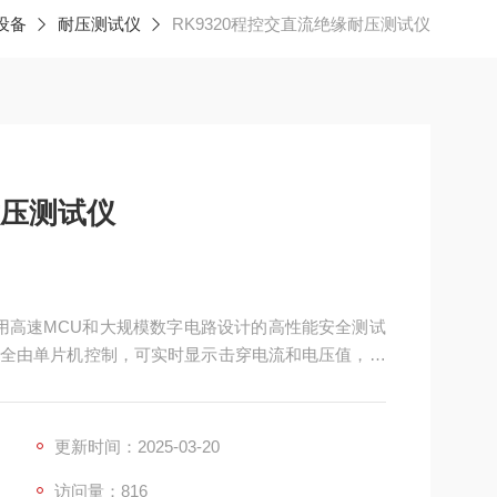
设备
耐压测试仪
RK9320程控交直流绝缘耐压测试仪
耐压测试仪
采用高速MCU和大规模数字电路设计的高性能安全测试
全由单片机控制，可实时显示击穿电流和电压值，并
、RS485、USB设备、USB主机接口，可方便地与计
速准确地对家用电器、仪器仪表、照明电器、电热电
更新时间：2025-03-20
访问量：816