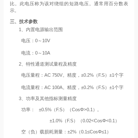
比。此电压称为该对绕组的短路电压。通常用百分数表
示。
三
、技术参数
1、
内置电源输出范围
电压：
0～10V
电流：
0～10A
2、
特性
通道
测试
量程及精度
电压
量程
：
AC
750V
。精度，
±0.2%（F.S）±1个字
电流
量程
：
AC
100A
。精度，
±0.2%（F.S）±1个字
3、
功率及其他指标测量
精度
功率：
±0.5%（F.S）（CosΦ>0.1）,
±1.0%（F.S）（0.02<CosΦ<0.1）
空（负）载损耗测量：
±2%（0.1≤CosΦ≤1）