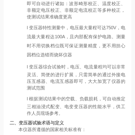
即可自动进行诸如：波形畸形校正、温度校正、
非额定电压校正、非额定电流校正等多种校正，
使测试结果准确度更高
l
变压器特性测量中，电压最大量程可达
750V，电
流最大量程达100A，且内部配有保护电路。测量
时不用切换档位既可保证测量精度，更不用担心
因档位选错而烧坏仪器
l
变压器
综合试验
时，电压、电流量程均可以非常
灵活、简便的进行扩展，只需简单的通过外接电
压互感器、电流互感器即可，大大加宽了仪器的
测试范围
l
根据测试结果中的空载、负载损耗，可自动推定
三相油浸式配变、电变变压器的性能水平，供工
作人员现场参考。
二、
变压器试验术语与定义
本仪器所遵循的国家相关标准有：