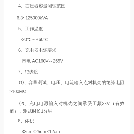
4、
变压器容量测试范围
6.3~125000kVA
5
、
工作温度
-20℃～+60℃
6
、
充电器电源要求
市电
AC160V～265V
7
、
绝缘度
⑴、容量测试、电压、电流输入点对机壳的绝缘电阻
≥100MΩ
⑵、充电电源输入对机壳之间承受工频2
k
V（有效
值），测试时长1分钟
8
、
体积
32cm×25cm×12cm