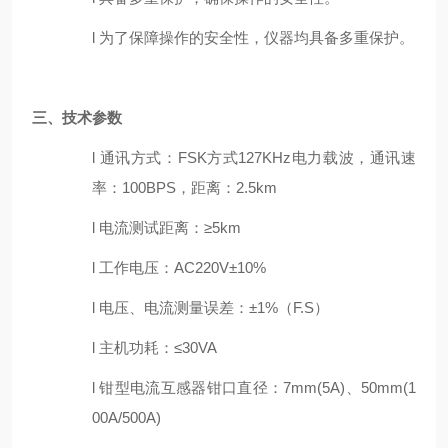
l
为了保障操作的安全性，仪器均具备多重保护。
三、
技术参数
l
通讯方式：
FSK方式127KHz电力载波，通讯速
率：100BPS，距离：2.5km
l
电流测试距离：
≥5km
l
工作电压：
AC220V±10%
l
电压、
电流
测量误差：
±
1
%
（
F.S
）
l
主机功耗：
≤30VA
l
钳型电流互感器钳口直径：
7mm(5A)、50mm(1
00A/500A)