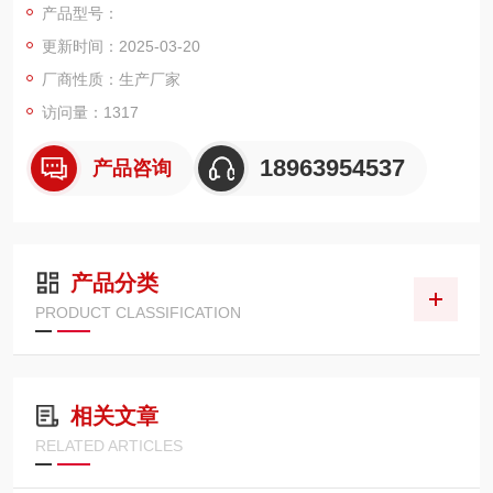
产品型号：
的电参信号以及检测到的电流脉冲信号来判定分机所处的位置情
更新时间：2025-03-20
况。
分机负责接收主机发送来的电力载波信号，根据需要发送脉冲电
厂商性质：生产厂家
流，并接收主机的应答信息，对主机返回的信息进行显示。
访问量：1317
18963954537
产品咨询
产品分类
PRODUCT CLASSIFICATION
相关文章
RELATED ARTICLES