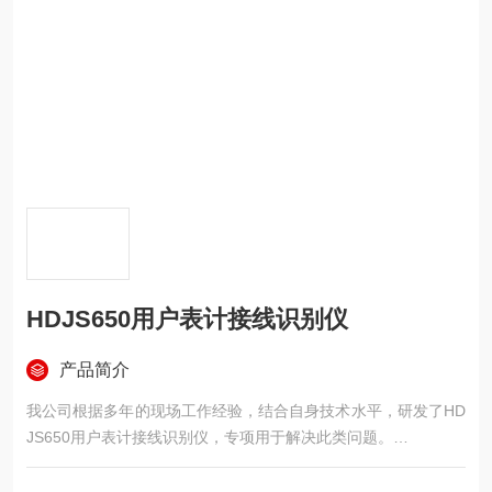
HDJS650用户表计接线识别仪
产品简介
我公司根据多年的现场工作经验，结合自身技术水平，研发了HD
JS650用户表计接线识别仪，专项用于解决此类问题。
仪器由主机、从机组成。
主机负责发送电力载波信息、检测电流脉冲信号，根据主机接入