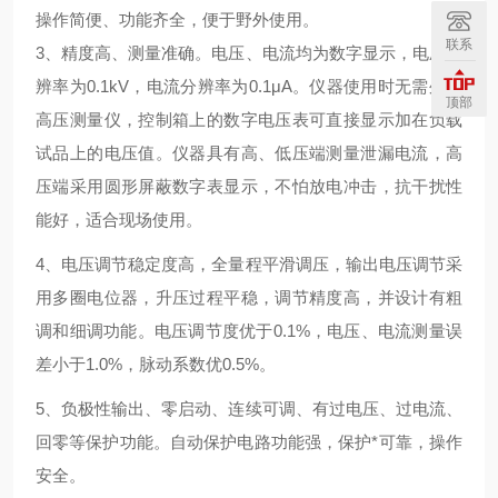
操作简便、功能齐全，便于野外使用。
联系
3
、精度高、测量准确。电压、电流均为数字显示，电压分
辨率为
0.1kV
，电流分辨率为
0.1
μ
A
。仪器使用时无需外加
顶部
高压测量仪，控制箱上的数字电压表可直接显示加在负载
试品上的电压值。仪器具有高、低压端测量泄漏电流，高
压端采用圆形屏蔽数字表显示，不怕放电冲击，抗干扰性
能好，适合现场使用。
4
、电压调节稳定度高，全量程平滑调压，输出电压调节采
用多圈电位器，升压过程平稳，调节精度高，并设计有粗
调和细调功能。电压调节度优于
0.1%
，电压、电流测量误
差小于
1.0%
，脉动系数优
0.5%
。
5
、负极性输出、零启动、连续可调、有过电压、过电流、
回零等保护功能。自动保护电路功能强，保护*可靠，操作
安全。