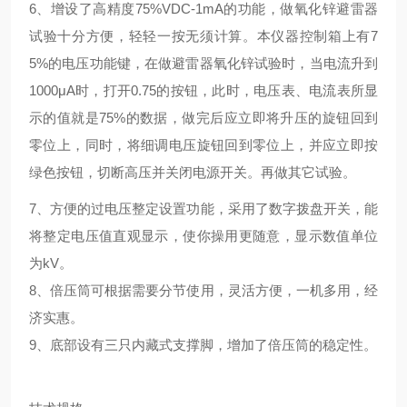
6
、增设了高精度
75%VDC-1mA
的功能，做氧化锌避雷器
试验十分方便，轻轻一按无须计算。本仪器控制箱上有
7
5%
的电压功能键，在做避雷器氧化锌试验时，当电流升到
1000
μ
A
时，打开
0.75
的按钮，此时，电压表、电流表所显
示的值就是
75%
的数据，做完后应立即将升压的旋钮回到
零位上，同时，将细调电压旋钮回到零位上，并应立即按
绿色按钮，切断高压并关闭电源开关。再做其它试验。
7
、方便的过电压整定设置功能，采用了数字拨盘开关，能
将整定电压值直观显示，使你操用更随意，显示数值单位
为
kV
。
8
、倍压筒可根据需要分节使用，灵活方便，一机多用，经
济实惠。
9
、底部设有三只内藏式支撑脚，增加了倍压筒的稳定性。