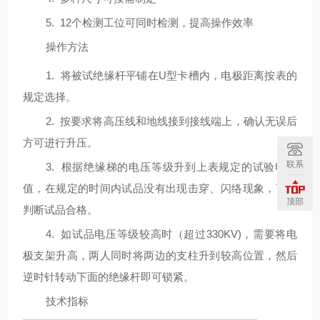
5.
12
个检测工位可同时检测，提高操作效率
操作方法
1.
将被试绝缘杆平铺在
U
型卡槽内，电极距离按表的
规定选择。
2.
按要求将高压线和地线接到接线端上，确认无误后
方可进行升压。
联系
3.
根据绝缘梯的电压等级升到上表规定的试验电压
值，在规定的时间内试品没有出现击穿、闪络现象，可以
顶部
判断试品合格。
4.
如试品电压等级较高时（超过
330KV)
，需要将电
极支架升高，两人同时将两边的支柱升到较高位置，然后
逆时针转动下面的绝缘杆即可锁紧。
技术指标