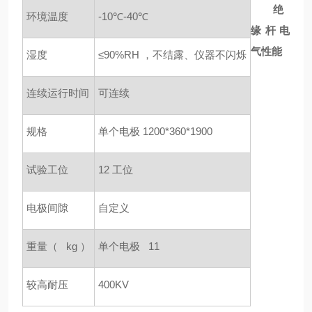
绝
环境温度
-10℃-40℃
缘杆电
气性能
湿度
≤90%RH
，不结露、仪器不闪烁
连续运行时间
可连续
规格
单个电极
1200*360*1900
试验工位
12
工位
电极间隙
自定义
重量（
kg
）
单个电极
11
较高耐压
400KV