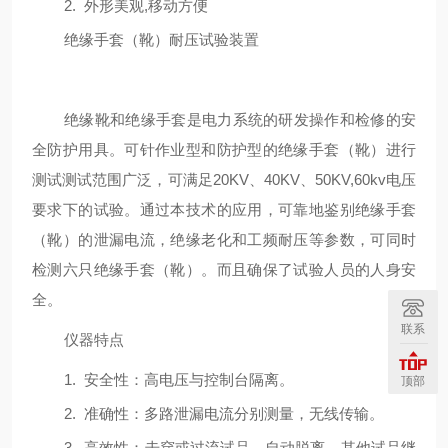
2.
外形美观
,
移动方便
绝缘手套（靴）耐压试验装置
绝缘靴和绝缘手套是电力系统的研发操作和检修的安
全防护用具。可针作业型和防护型的绝缘手套（靴）进行
测试测试范围广泛，可满足
20KV
、
40KV
、
50KV,60kv
电压
要求下的试验。通过本技术的应用，可靠地鉴别绝缘手套
（靴）的泄漏电流，绝缘老化和工频耐压等参数，可同时
检测六只绝缘手套（靴）。而且确保了试验人员的人身安
全。
联系
仪器特点
1.
安全性：高电压与控制台隔离。
顶部
2.
准确性：多路泄漏电流分别测量，无线传输。
3.
高效性：击穿或过流试品，自动脱离，其他试品继