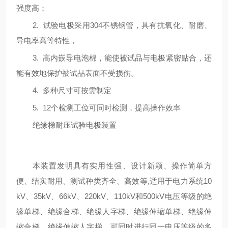
强度高；
2.
试验电极采用
304
不锈钢管，具有抗氧化、耐磨、
导电率高等特性，
3.
高内嵌导电泡棉，能使被试品与电极紧密贴合，还
能有效地保护被试品表面不受损伤。
4.
多种尺寸可按需制定
5.
12
个检测工位可同时检测，提高操作效率
绝缘梯耐压试验电极装置
本装置发明具有实用性强、设计新颖、操作简单方
便、结实耐用、测试种类齐全、高效等
,
适用于电力系统
10
kV
、
35kV
、
66kV
、
220kV
、
110kV
和
500kV
电压等级的绝
缘单梯、绝缘合梯、绝缘人字梯、绝缘伸缩单梯、绝缘伸
缩合梯、绝缘伸缩人字梯，可同时进行同一电压等级的多