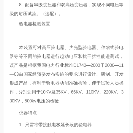
8.
配备串级变压器和双高压变压器，实现不同电压等
级的耐压试验。（选配）。
验电器检测装置
本装置可对高压验电器、声光型验电器、伸缩式验电
器等等不同的验电器进行起动电压和抗干扰性能进测试，
该产品是根据我国电力行业标准
DL740—2000
于
2000—11
—03
由国家经贸委发布实施的要求进行设计、研制、开发
形成产品，有利于验电器功能准确检验，便于试验人员操
作，分别适用于
10KV
及
35KV
，
66KV
、
110KV
、
220KV
、
3
30KV
，
500kv
电压的检验
仪器特点
1.
只需将带接触电极延长段的验电器