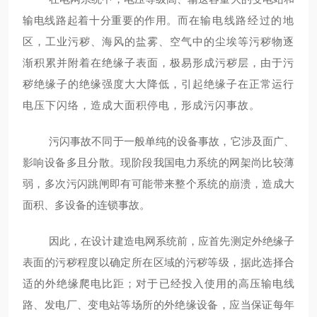
输电线路起着十分重要的作用。而
在输电线路经过的地
区，工业污秽、海风的盐雾、空气中的尘埃等污秽物逐
渐积累并附着在绝缘子表面，极易形成污秽层，由于污
秽绝缘子的绝缘强度大大降低，引起绝缘子在正常运行
电压下闪络，造成大面积停电，形成污闪事故。
污闪事故不同于一般单纯的设备事故，它涉及面广、
影响设备多且分散。现阶段我国电力系统的网架尚比较薄
弱，多次污闪跳闸即有可能带来整个系统的崩溃，造成大
面积、多设备的连锁事故。
因此，在设计建造电网系统前，应首先测定外绝缘子
表面的污秽程度以确定所在区域的污秽等级，据此选择合
适的外绝缘爬电比距；对于已经投入使用的高压输电线
路、发电厂、变电站等场所的外绝缘设备，应当保证每年