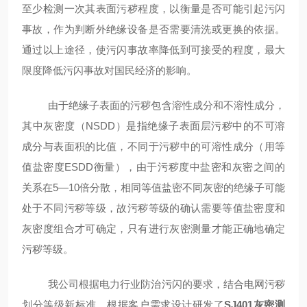
至少检测一次其表面污秽程度，以衡量是否可能引起污闪
事故，作为判断外绝缘设备是否需要清洗或更换的依据。
通过以上途径，使污闪事故率降低到可接受的程度，最大
限度降低污闪事故对国民经济的影响。
由于绝缘子表面的污秽包含溶性成分和不溶性成分，
其中灰密度（NSDD）是指绝缘子表面层污秽中的不可溶
成分与表面积的比值，不同于污秽中的可溶性成分（用等
值盐密度ESDD衡量），由于污秽度中盐密和灰密之间的
关系在5—10倍分散，相同等值盐密不同灰密的绝缘子可能
处于不同污秽等级，故污秽等级的确认需要等值盐密度和
灰密度组合才可确定，只有进行灰密测量才能正确地确定
污秽等级。
我公司根据电力行业防治污闪的要求，结合电网污秽
划分等级新标准，根据客户需求设计研发了
SJ401灰密测