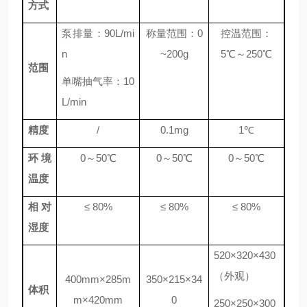
方式
泵排量：90L/mi
称量范围：0
控温范围：
n
~200g
5℃～250℃
范围
单嘴抽气率：10
L/min
精度
/
0.1mg
1℃
环境
0～50℃
0～50℃
0～50℃
温度
相对
≤
80%
≤
80%
≤
80%
湿度
520×320×430
（外观）
400mm×285m
350×215×34
体积
m×420mm
0
250×250×300