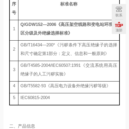
序
标准名称
号
联系
Q/GDW152—2006
《高压架空线路和变电站环境污
1
顶部
区分级及外绝缘选择标准》
GB/T16434—200*《污秽条件下高压绝缘子的选择
2
和尺寸确定第1部分：定义、信息和一般原则》
GB/T4585-2004/IEC60507:1991《交流系统用高压
3
绝缘子的人工污秽实验》
4
GB/T5582-93《高压电力设备外绝缘污秽等级》
5
IEC60815-2004
二、产品信息