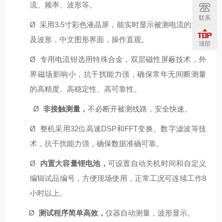
流、频率、波形等。
联系
Ø
采用
3.5寸彩色液晶屏，能实时显示被测电流的大小
及波形，中文图形界面，操作直观。
顶部
Ø
专用电流钳选用特殊合金，双层磁性屏蔽技术，外
界磁场影响小，抗干扰能力强，确保常年无间断测量
的高精度、高稳定性、高可靠性。
Ø
非接触测量，
不必断开被测线路，安全快速。
Ø
整机采用32位高速DSP和
FFT变换、数字滤波等技
术，抗干扰能力强，确保数据准确可靠。
Ø
内置大容量锂电池
，
可设置自动关机时间和
自定义
编辑试品编号
，方便现场使用，
正常工况可连续工作8
小时以上。
Ø
测试程序简单高效，
仪器自动测量，波形显示。