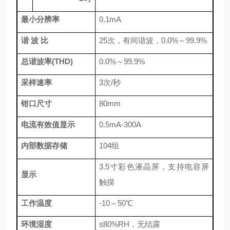
最小分辨率
0.1mA
谐 波 比
25次，有间谐波，0.0%～99.9%
总谐波率(THD)
0.0%～99.9%
采样速率
3次/秒
钳口尺寸
80mm
电流有效值显示
0.5mA-300A
内部数据存储
104组
3.5寸彩色液晶屏，支持电容屏
显示
触摸
工作温度
-10～50℃
环境湿度
≤
80%RH，无结露