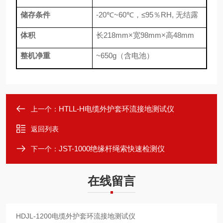
储存条件
-20℃~60℃，
≤
95％RH, 无结露
体积
长218mm×宽98mm×高48mm
整机净重
~650g（含电池）
HTLL-H电缆外护套环流接地测试仪
上一个：
返回列表
JST-1000绝缘杆绳索快速检测仪
下一个：
在线留言