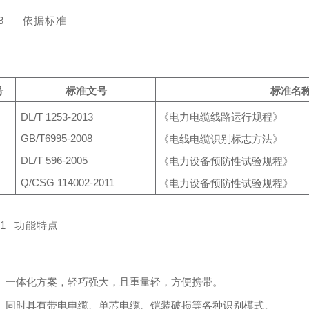
3
依据标准
号
标准⽂号
标准名
DL/T 1253-2013
《电⼒电缆线路运⾏规程》
GB/T6995-2008
《电线电缆识别标志⽅法》
DL/T 596-2005
《电⼒设备预防性试验规程》
Q/CSG 114002-2011
《电⼒设备预防性试验规程》
.1
功能特点
⼀体化⽅案，轻巧强⼤，且重量轻，⽅便携带。
同时具有带电电缆
、
单芯电缆
、
铠装破损等各种识别模式
。