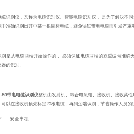
电缆识别仪，⼜称为电缆识别仪、智能电缆识别仪， 是为了解决不
缆中准确识别出其中某⼀根⽬标电缆，避免误锯带电电缆⽽引发严重
识别是从电缆两端开始操作的， 必须保证电缆两端的双重编号准确
仪器的识别。
L-50带电电缆识别仪
整机由发射机、耦合电流钳、接收机、接收柔性
，可以在接收机预先标定20根电缆，再到远端识别，节省操作⼈员的
2
安全事项