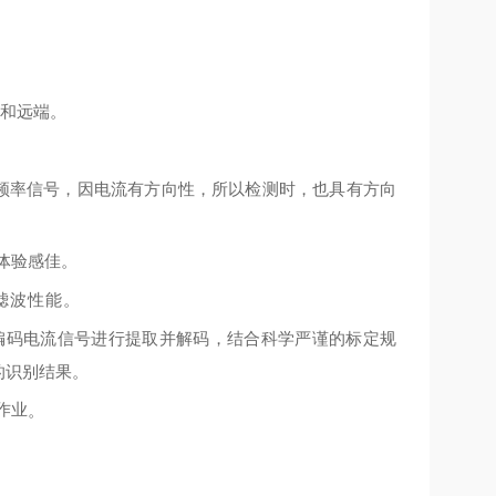
端和远端。
频率信号，因电流有⽅向性，所以检测时，也具有⽅向
体验感佳。
滤波性能
。
编码电流信号进⾏提取并解码，结合科学严谨的标定规
的识别结果。
作业
。