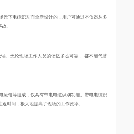
同场景下电缆识别⽽全新设计的，⽤户可通过本仪器从多
事故。
⽆误。⽆论现场⼯作⼈员的记忆多么可靠， 都不能代替
电流钳等组成，仅具有带电电缆识别功能。带电电缆识
往返时间，极⼤地提⾼了现场的⼯作效率。