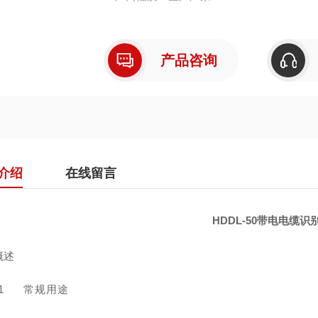
产品咨询
介绍
在线留言
HDDL-50带电电缆识
概述
1
常规⽤途