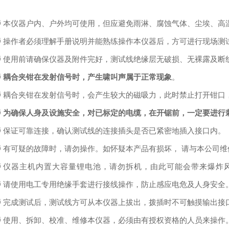
Ø
本仪器户内、户外均可使⽤，但应避免⾬淋、腐蚀⽓体、尘埃、⾼
Ø
操作者必须理解⼿册说明并能熟练操作本仪器后，⽅可进⾏现场测
Ø
使⽤前请确保仪器及附件完好，测试线绝缘层⽆破损、⽆裸露及断
Ø
耦合夹钳在发射信号时，产⽣啸叫声属于正常现象
。
Ø
耦合夹钳在发射信号时，会产⽣较⼤的磁吸⼒，此时禁⽌打开钳⼝
Ø
为确保⼈⾝及设施安全，对已标定的电缆，在开锯前，⼀定要进⾏
Ø
保证可靠连接，确认测试线的连接插头是否已紧密地插⼊接⼝内。
Ø
有可疑的故障时，请勿操作。如怀疑本产品有损坏， 请与本公司
Ø
仪器主机内置⼤容量锂电池，请勿拆机，由此可能会带来爆炸
Ø
请使⽤电⼯专⽤绝缘⼿套进⾏接线操作，防⽌感应电危及⼈⾝安全
Ø
完成测试后，测试线⽅可从本仪器上拔出，拨插时不可触摸输出接
Ø
使⽤、拆卸、校准、维修本仪器，必须由有授权资格的⼈员来操作