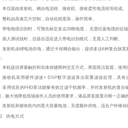
本仪器由发射机、耦合电流钳、接收机、接收柔性电流钳等组成
。
整机由⾼速芯⽚控制，⾃动化程度⾼，操作简单。
带电电缆识别时，可预先标定多达20根电缆， ⽆需往返电缆的近
插⼊测试线时，仪器⾃适应进⼊带电识别模式，⽆需⼈⼯判断。
发射机由锂电池供电，通过卡钳耦合输出，提供多达6种复合脉宽
性。
本机提供屏幕触控和实体按键两种交互⽅式，界⾯简洁直观，使⽤
接收机采⽤硬件滤波+ DSP数字滤波算法双重滤波处理，具有
采⽤优良的FHD算法能够有效过滤⼲扰频率，并对发射机的复合
则，极⼤地降低现场操作⼈员的使⽤要求，液晶屏直接显示唯⼀正确
发射机和接收机均内置⼤容量电池，⽆需额外供电，适合户外移动
.2
供电⽅式