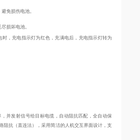
，避免损伤电池。
耗尽损坏电池。
电时，充电指示灯为红⾊，充满电后，充电指示灯转为
率，并发射信号给⽬标电缆，⾃动阻抗匹配，全⾃动保
回路阻抗（直连法），采⽤简洁的⼈机交互界⾯设计，⽀