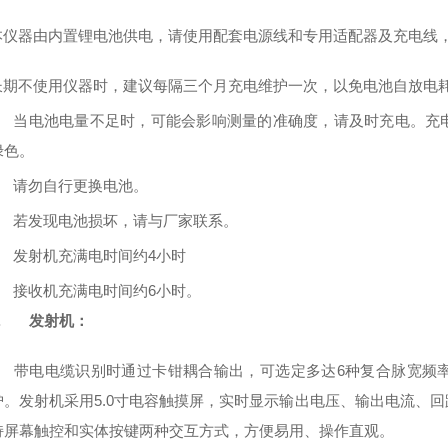
本仪器由内置锂电池供电，请使⽤配套电源线和专⽤适配器及充电线
⻓期不使⽤仪器时，建议每隔三个⽉充电维护⼀次，以免电池⾃放电
.
当电池电量不⾜时，可能会影响测量的准确度，请及时充电。充
绿⾊。
.
请勿⾃⾏更换电池。
.
若发现电池损坏，请与⼚家联系。
.
发射机充满电时间约4⼩时
.
接收机充满电时间约6⼩时。
.
发射机：
.
带电电缆识别时通过卡钳耦合输出，可选定多达6种复合脉宽频
护。发射机采⽤5.0⼨电容触摸屏，实时显示输出电压、输出电流、
持屏幕触控和实体按键两种交互⽅式，⽅便易⽤、操作直观。