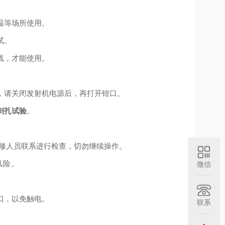
温等场所使⽤。
试。
线
，
才能使⽤。
，请关闭发射机电源后，再打开钳⼝。
刺扎试验
。
维修⼈员联系进⾏检查，切勿继续操作。
⻛险
。
微信
。
⼝，以免触电。
联系
。