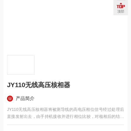
顶部
JY110无线⾼压核相器
产品简介
JY110无线⾼压核相器将被测导线的高电压相位信号经过处理后
直接发射出去，由手持机接收并进行相位比较，对核相后的结果
定性，实时显示相位角度差和矢量图。