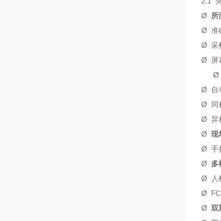
2.1
Ø
所
Ø
准
Ø
采
Ø
屏
Ø
Ø
自
Ø
同
Ø
异
Ø
现
Ø
手
Ø
多
Ø
人
Ø
F
Ø
双