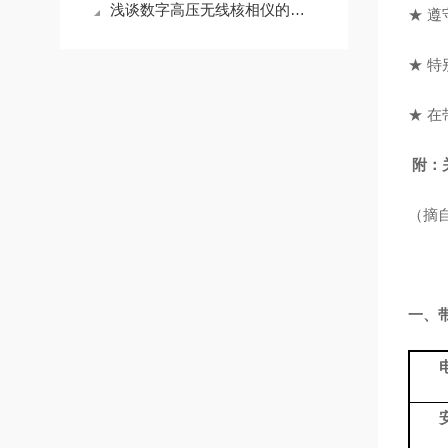
浅谈数字高压无线核相仪的基本操作
★ 
★ 
★ 
附：
（摘
一、