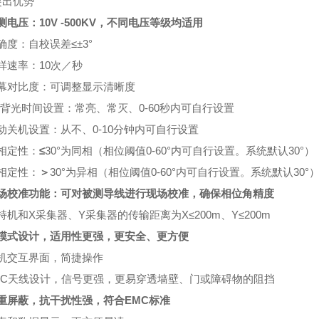
 突出优势
测电压：10V -500KV，不同电压等级均适用
确度：自校误差
≤
±3°
样速率：10次／秒
幕对比度：可调整显示清晰度
背光时间设置：常亮、常灭、0-60秒内可自行设置
动关机设置：从不、0-10分钟内可自行设置
相定性：
≤
30°为同相（相位阈值0-60°内可自行设置。系统默认30°）
相定性：
＞
30°为异相（相位阈值0-60°内可自行设置。系统默认30°
场校准功能：可对被测导线进行现场校准，确保相位角精度
持机和X采集器、Y采集器的传输距离为X
≤
200m、Y
≤
200m
模式设计，适用性更强，更安全、更方便
机交互界面，简捷操作
CC天线设计，信号更强，更易穿透墙壁、门或障碍物的阻挡
重屏蔽，抗干扰性强，符合EMC标准