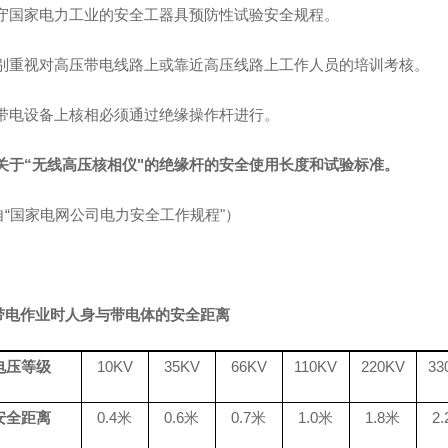
遵守国家电力工业的安全工器具预防性试验安全规程。
特别重视对高压带电线路上或靠近高压线路上工作人员的培训考核。
在带电设备上核相必须通过绝缘操作杆进行。
关于“无线高压核相仪"的绝缘杆的安全使用长度和试验标准。
自“国家电网公司电力安全工作规程"）
带电作业时人身与带电体的安全距离
电压等级
10KV
35KV
66KV
110KV
220KV
33
安全距离
0.4米
0.6米
0.7米
1.0米
1.8米
2