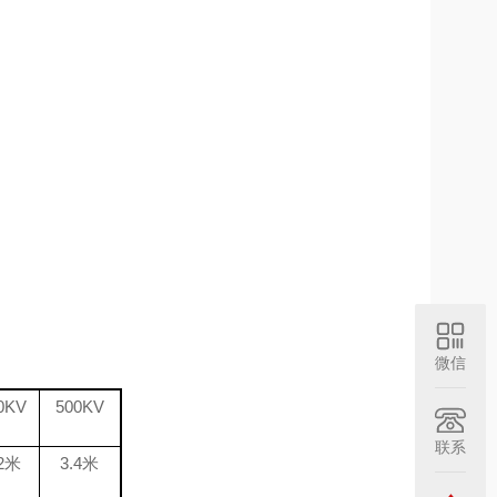
微信
0KV
500KV
联系
.2米
3.4米