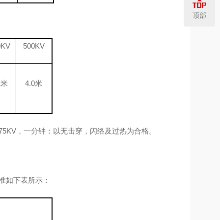
顶部
0KV
500KV
1米
4.0米
75KV，一分钟：以无击穿，闪络及过热为合格。
准如下表所示：