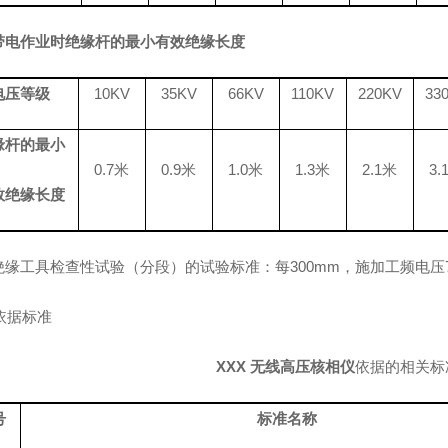
带电作业时绝缘杆的最小有效绝缘长度
电压等级
10KV
35KV
66KV
110KV
220KV
33
缘杆的最小
0.7米
0.9米
1.0米
1.3米
2.1米
3.
效绝缘长度
绝缘工具检查性试验（分段）的试验标准：每300mm，施加工频电压
 依据标准
XXX
无线高压核相仪
依据的相关标
号
标准名称