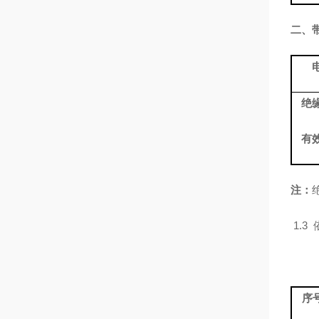
二、
绝
有
注：
1.3
序