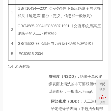
GB/T16434—200*《污秽条件下高压绝缘子的选择
2
和尺寸确定第1部分：定义、信息和一般原则》
GB/T4585-2004/IEC60507:1991《交流系统用高压
3
绝缘子的人工污秽实验》
4
GB/T5582-93《高压电力设备外绝缘污秽等级》
5
IEC60815-2004
1.4 术语解释
灰密度
（NSDD）
:
绝缘子单位绝
缘表面上清洗的非可溶残留物除
联系
以表面积，一般表示为mg/。
附盐密度（SDD）:
人工涂覆于
顶部
给定绝缘子表面（不包括金属部