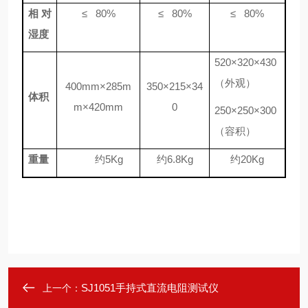
相对
≤
80%
≤
80%
≤
80%
湿度
520×320×430
（外观）
400mm×285m
350×215×34
体积
m×420mm
0
250×250×300
（容积）
重量
约5Kg
约6.8Kg
约20Kg
SJ1051手持式直流电阻测试仪
上一个：