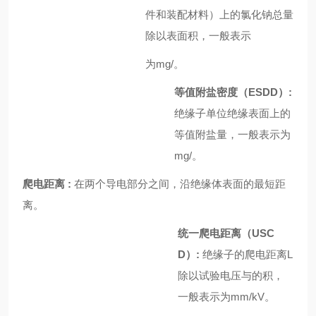
件和装配材料）上的氯化钠总量
除以表面积，一般表示
为mg/。
等值附盐密度（ESDD）:
绝缘子单位绝缘表面上的
等值附盐量，一般表示为
mg/。
爬电距离 :
在两个导电部分之间，沿绝缘体表面的最短距
离。
统一爬电距离（USC
D）:
绝缘子的爬电距离L
除以试验电压与
的积，
一般表示为mm/kV。