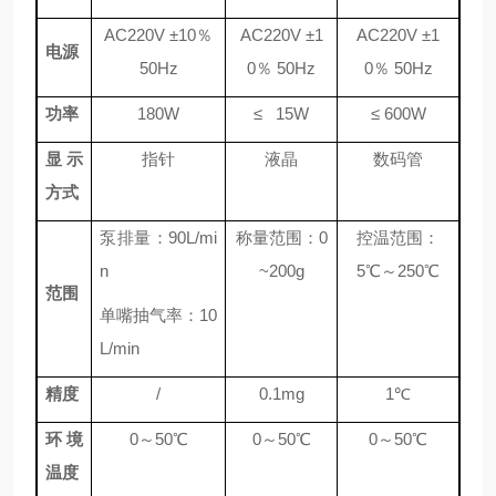
AC220V ±10％
AC220V ±1
AC220V ±1
电源
50Hz
0％ 50Hz
0％ 50Hz
功率
180W
≤
15W
≤
600W
显示
指针
液晶
数码管
方式
泵排量：90L/mi
称量范围：0
控温范围：
n
~200g
5℃～250℃
范围
单嘴抽气率：10
L/min
精度
/
0.1mg
1℃
环境
0～50℃
0～50℃
0～50℃
温度