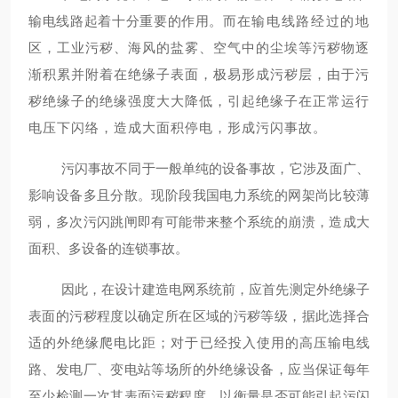
输电线路起着十分重要的作用。而
在输电线路经过的地
区，工业污秽、海风的盐雾、空气中的尘埃等污秽物逐
渐积累并附着在绝缘子表面，极易形成污秽层，由于污
秽绝缘子的绝缘强度大大降低，引起绝缘子在正常运行
电压下闪络，造成大面积停电，形成污闪事故。
污闪事故不同于一般单纯的设备事故，它涉及面广、
影响设备多且分散。现阶段我国电力系统的网架尚比较薄
弱，多次污闪跳闸即有可能带来整个系统的崩溃，造成大
面积、多设备的连锁事故。
因此，在设计建造电网系统前，应首先测定外绝缘子
表面的污秽程度以确定所在区域的污秽等级，据此选择合
适的外绝缘爬电比距；对于已经投入使用的高压输电线
路、发电厂、变电站等场所的外绝缘设备，应当保证每年
至少检测一次其表面污秽程度，以衡量是否可能引起污闪