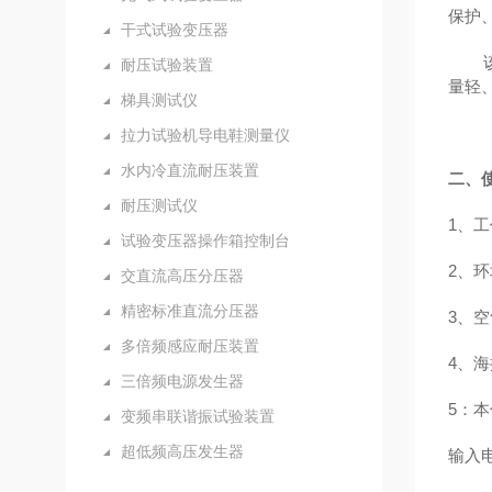
保护
干式试验变压器
耐压试验装置
量轻
梯具测试仪
拉力试验机导电鞋测量仪
水内冷直流耐压装置
二、
耐压测试仪
1、工
试验变压器操作箱控制台
2、环
交直流高压分压器
精密标准直流分压器
3、空
多倍频感应耐压装置
4、海
三倍频电源发生器
5：本
变频串联谐振试验装置
超低频高压发生器
输入电