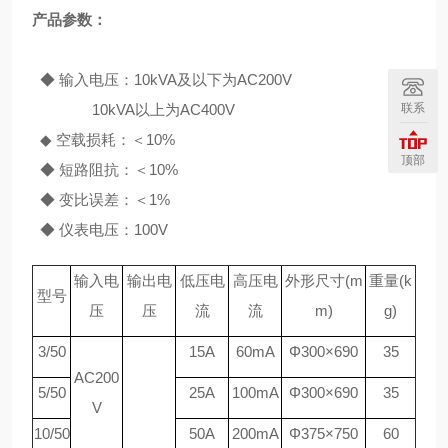
产品参数：
◆ 输入电压：10kVA及以下为AC200V
联系
10kVA以上为AC400V
◆ 空载损耗：＜10%
顶部
◆ 短路阻抗：＜10%
◆ 变比误差：＜1%
◆ 仪表电压：100V
输入电
输出电
低压电
高压电
外形尺寸(m
重量(k
型号
压
压
流
流
m)
g)
3/50
15A
60mA
Φ300×690
35
AC200
5/50
25A
100mA
Φ300×690
35
V
10/50
50A
200mA
Φ375×750
60