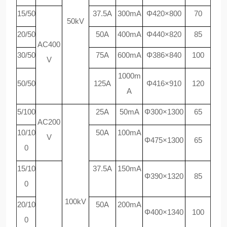
15/50
37.5A
300mA
Φ420×800
70
50kV
20/50
50A
400mA
Φ440×820
85
AC400
30/50
75A
600mA
Φ386×840
100
V
1000m
50/50
125A
Φ416×910
120
A
5/100
25A
50mA
Φ300×1300
65
AC200
10/10
50A
100mA
V
Φ475×1300
65
0
15/10
37.5A
150mA
Φ390×1320
85
0
100kV
20/10
50A
200mA
Φ400×1340
100
0