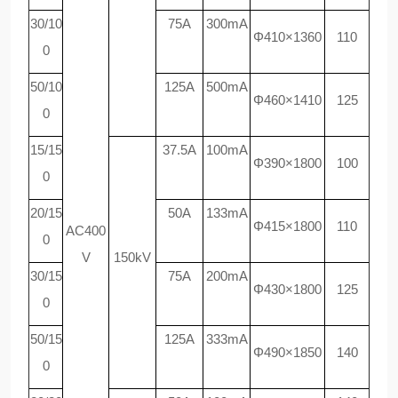
30/10
75A
300mA
Φ410×1360
110
0
50/10
125A
500mA
Φ460×1410
125
0
15/15
37.5A
100mA
Φ390×1800
100
0
20/15
50A
133mA
Φ415×1800
110
AC400
0
V
150kV
30/15
75A
200mA
Φ430×1800
125
0
50/15
125A
333mA
Φ490×1850
140
0