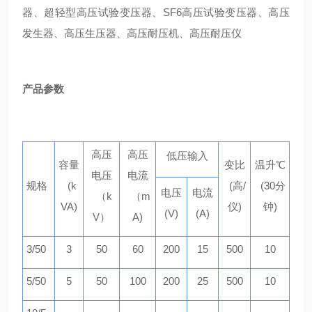
器、超轻型高压试验变压器、
SF6
高压试验变压器、高压
发生器、高压生压器、高压耐压机、高压耐压仪
产品参数
高压
高压
低压输入
容量
变比
温升
℃
电压
电流
规格
(k
(
高
/
(30
分
电压
电流
（
k
（
m
VA)
仪
)
钟
)
(V)
(A)
V
）
A)
3/50
3
50
60
200
15
500
10
5/50
5
50
100
200
25
500
10