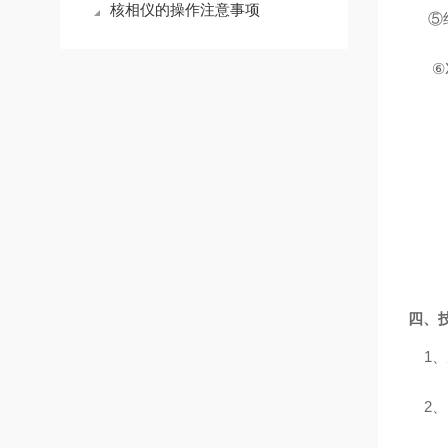
核相仪的操作注意事项
⑤
⑥
四、
1
、
2
、