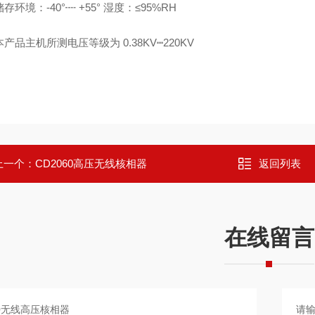
储存环境：
-40
°┉
+55
°
湿度：≤
95%RH
本产品主机所测电压等级为
0.38KV
┉
220KV
上一个：
CD2060高压无线核相器
返回列表
在线留言