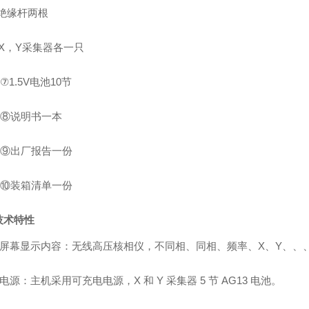
绝缘杆两根
X
，
Y
采集器各一只
⑦
1.5V
电池
10
节
⑧说明书一本
⑨出厂报告一份
⑩装箱清单一份
技术特性
屏幕显示内容：无线高压核相仪，不同相、同相、频率、
X
、
Y
、
、
电源：主机采用可充电电源，
X
和
Y
采集器
5
节
AG13
电池。