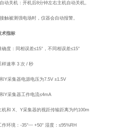
自动关机：开机后
8
分钟左右主机自动关机。
接触被测强电场时，仪器会自动报警。
技术指标
准确度：同相误差≤
15
°，不同相误差≤
15
°
采样速率
3
次
/
秒
和
Y
采集器电源电压为
7.5V
±
1.5V
和
Y
采集器工作电流≤
4mA
主机和
X
、
Y
采集器的视距传输距离为约
100m
工作环境：
-35
°┉
+50
°
湿度：≤
95%RH