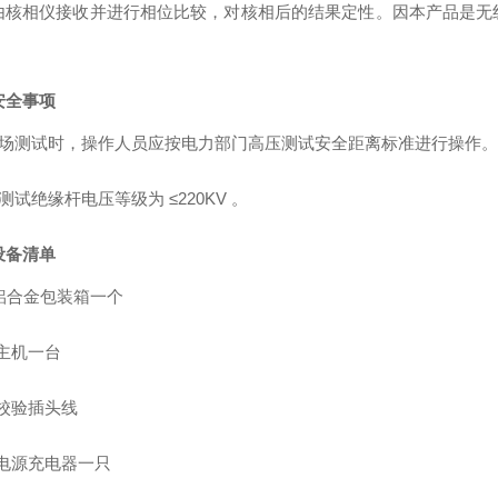
由核相仪接收并进行相位比较，对核相后的结果定性。因本产品是无
。
安全事项
场测试时，操作人员应按电力部门高压测试安全距离标准进行操作。
测试绝缘杆电压等级为
≤
220KV
。
设备清单
铝合金包装箱一个
主机一台
校验插头线
电源充电器一只