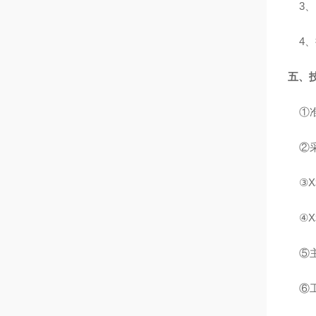
3
、
4
、
五、
①
②
③
X
④
X
⑤
⑥