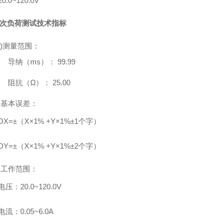
20.0
~
120.0V
次负荷测试技术指标
1)测量范围：
导纳（
ms
）：
99.99
阻抗（Ω）：
25.00
2)基本误差：
D
X=
±
（
X
×
1
%
+Y
×
1
%
±
1
个字）
D
Y=
±
（
X
×
1
%
+Y
×
1
%
±
2
个字）
3)工作范围：
电压：
20.0
~
120.0V
电流：
0.05
~
6.0A