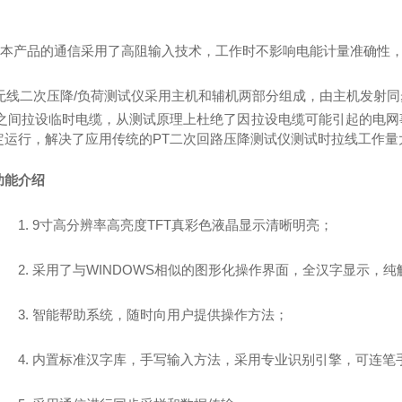
本产品的通信采用了高阻输入技术，工作时不影响电能计量准确
性
无线
二次压降/负荷测试仪采用
主机和辅机两部分组成，由主机发射同
端之间拉设临时电缆，从测试原理上杜绝了因拉设电缆可能引起的电
定运行，解决了应用传统的PT二次回路压降测试仪测试时拉线工作量
功能介绍
1.
9寸高分辨率高亮度TFT真彩色液晶显示清晰明亮；
2.
采用了与WINDOWS相似的图形化操作界面，全汉字显示，纯
3.
智能帮助系统，随时向用户提供操作方法；
4.
内置标准汉字库，手写输入方法，采用专业识别引擎，可连笔