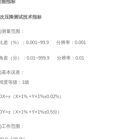
性能指标
次压降测试技术指标
1)测量范围：
比差（
%
）：
0.001~
9
9.9
分辨率：
0.001
角差（分）：
0.01~
999.9
分辨率：
0.01
2)基本误差：
精度等级：
1
级
D
X=
±
（
X
×
1
%
+Y
×
1
%
±
0.02%
）
D
Y=
±
（
X
×
1
%
+Y
×
1
%
±
0.5
分）
3)工作范围：