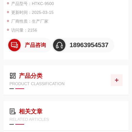
产品型号：HTKC-9500
8.4寸彩色大屏，windows操作系统，配备U盘接口，触摸屏
更新时间：2025-03-15
配备直线传感器、旋转传感器、万能传感器以及支架、固定多功
能接头
厂商性质：生产厂家
内部抗干扰电路可满足800KV变电站内可靠使用
访问量：2156
18963954537
产品咨询
产品分类
PRODUCT CLASSIFICATION
相关文章
RELATED ARTICLES