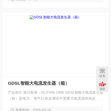
联系
GDSL智能大电流发生器（箱）
顶部
产品简介 执行标准：DL/T596-1996 GDSL智能大电流发生器
（箱）是电力、电气行业在调试中需要大电流场所的必需设
备，应用于发电厂、变配电站、电器制造厂及科研院所等部
更新时间：2025-03-16
门，属于短时或断续工作制，具有体积小、重量轻、使用维修