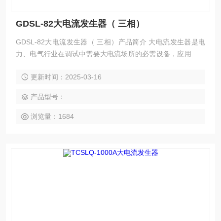
GDSL-82大电流发生器（ 三相）
GDSL-82大电流发生器（ 三相）产品简介 大电流发生器是电
力、电气行业在调试中需要大电流场所的必需设备，应用于发
电厂、变配电站、电器制造厂及科研院所等部门，属于短时或
更新时间：2025-03-16
断续工作制，具有体积小、重量轻、使用维修方便等。有关开
关温升要求而设计的。三相大电流温升装置研制成功，*一项国
产品型号：
内空白，有效解决了长期困扰各种开关温升三相电流难以平衡
的问题。三相大电流温升装置具有接线简单，三相电流平衡
浏览量：1684
快，