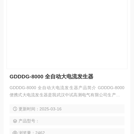
GDDDG-8000 全自动大电流发生器
GDDDG-8000 全自动大电流发生器产品简介 GDDDG-8000
便携式大电流发生器是我武汉中试高测电气有限公司生产的大
电流变换器配套设备，该仪器具有自动化程度高、使用维修方
更新时间：2025-03-16
便、性能*使用安全可靠、外型结构美观、坚固耐用、移动方便
等特点。是供电企业、大型工厂、冶金、发电厂、铁路等需要
产品型号：
电力维修部门的*设备。 大电流试验装置是电力、电气行业在
试验和调试中需要大电流输出的必需设备，广泛应用
浏览量：2462