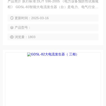
产品简介 执行标准:DL/T 596-2005 《电力设备预防性试验规
程》 GDSL-83智能大电流发生器（台）是电力、电气行业在
调试中需要大电流场所的必需设备，应用于发电厂、变配电
更新时间：2025-03-16
站、电器制造厂及科研院所等部门，属于短时或断续工作制，
具有体积小、重量轻、使用维修方便等特点。
产品型号：
浏览量：1803