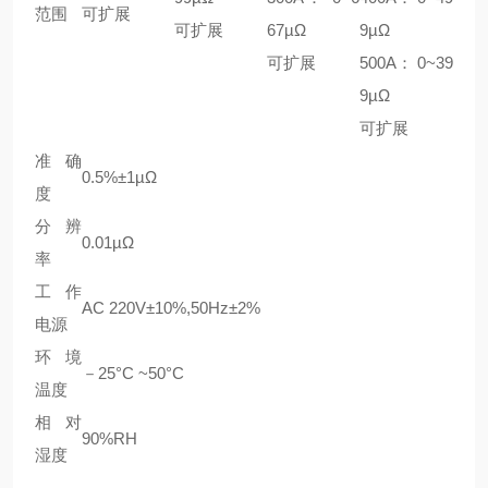
范围
可扩展
可扩展
67µΩ
9µΩ
可扩展
500A： 0~39
9µΩ
可扩展
准确
0.5%±1µΩ
度
分辨
0.01µΩ
率
工作
AC 220V±10%,50Hz±2%
电源
环境
－25°C ~50°C
温度
相对
90%RH
湿度