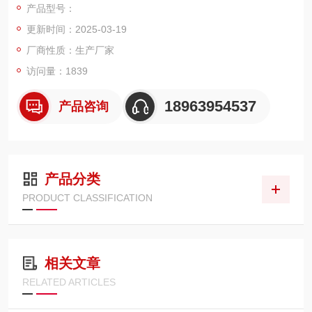
产品型号：
流的情况下测得被试品的电阻值。本仪器具有体积小、重量轻、
更新时间：2025-03-19
抗干扰能力强、精度高、操作方便、保护功能*等特点。
厂商性质：生产厂家
访问量：1839
18963954537
产品咨询
产品分类
PRODUCT CLASSIFICATION
相关文章
RELATED ARTICLES