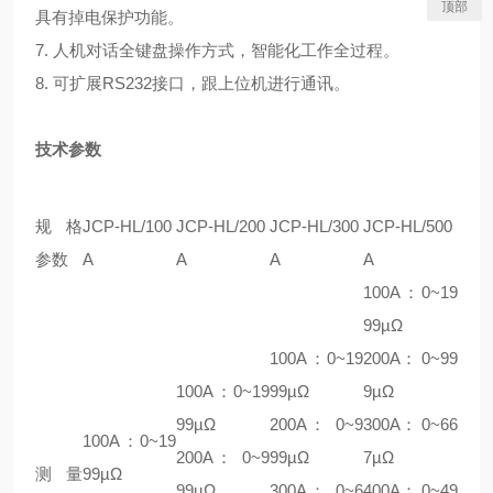
顶部
具有掉电保护功能。
7. 人机对话全键盘操作方式，智能化工作全过程。
8. 可扩展RS232接口，跟上位机进行通讯。
技术参数
规格
JCP-HL/100
JCP-HL/200
JCP-HL/300
JCP-HL/500
参数
A
A
A
A
100A：0~19
99µΩ
100A：0~19
200A： 0~99
100A：0~19
99µΩ
9µΩ
99µΩ
200A： 0~9
300A： 0~66
100A：0~19
200A： 0~9
99µΩ
7µΩ
测量
99µΩ
99µΩ
300A： 0~6
400A： 0~49