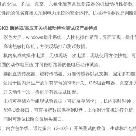
级的少油、多油、真空、六氟化硫等高压断路器的机械动特性参数
其性能的优劣直接关系到电力系统的安全运行。机械特性参数是判断
-GKB 断路器/高压开关机械动特性测试仪
产品特点
彩色大屏，windows操作系统，人性化操作界面，界面直观，操作
高速热敏打印机，方便现场打印测试数据。
机内集成式操作电源，无须现场二次电源，现场使用方便快捷。可提供
线圈的动作电压值,并可做断路器的低电压动作试验。
选配直线传感器、旋转传感器、万能传感器以及支架、固定多功能
适用于国内外生产的所有型号的SF6开关、GIS组合电器、真空开
开关动作一次，得到所有数据及图形。
主机可存储六千组现试验数据（可扩展存储卡），机内实时时钟，
配备U盘接口，可直接把数据保存到U盘，上传到计算机进行分析
同时可测6/12路金属触头断口。
、内含包络线，通过多台（2-10台）开关测试的数值，生成标准包