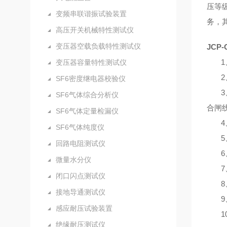
压等
变频串联谐振试验装置
务，
高压开关机械特性测试仪
变压器空载负载特性测试仪
JCP
1、
变压器容量特性测试仪
2、
SF6密度继电器校验仪
3、
SF6气体综合分析仪
合闸
SF6气体定量检漏仪
4、
SF6气体纯度仪
5、
回路电阻测试仪
6、
微量水分仪
7、
闭口闪点测试仪
8、
接地导通测试仪
9、
感应耐压试验装置
10
绝缘耐压测试仪