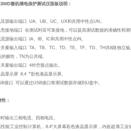
3300D微机继电保护测试仪
面板说明：
压源输出端口 UA、UB、UC、UX和共用中性点UN。
机壳接地端口 在测试时应可靠接地，可以提高测试数据的准确性和测
流源输出端口 IA、IB、IC和共用中性点IN。
关量输入端口 TA、TB、TC、TD、TE、TF、TG、TH共8路独立
点的极性，TN为公共端。
开关量输出端口 4对空接点输出。
晶显示屏 8.4〞彩色液晶显示屏。
SB接口 可以通过USB接口将测试数据存储到U盘中。
特性：
同时输出三相电流、四相电压。
高性能工业控制计算机，8.4”大屏幕彩色液晶显示屏，内嵌超薄工业键