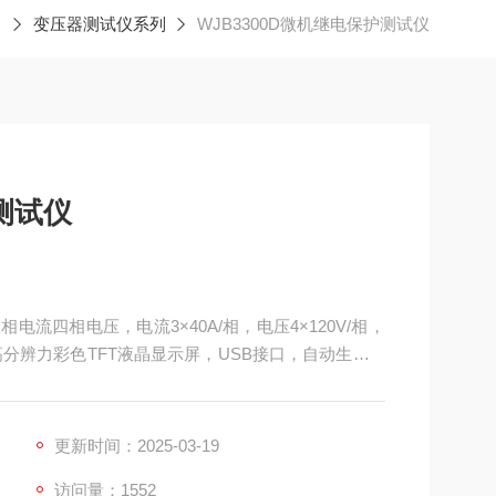
变压器测试仪系列
WJB3300D微机继电保护测试仪
测试仪
电流四相电压，电流3×40A/相，电压4×120V/相，
屏幕高分辨力彩色TFT液晶显示屏，USB接口，自动生成W
0 ～ 1000Hz，8开入4对开出开关量，微机继电保护
更新时间：2025-03-19
访问量：1552