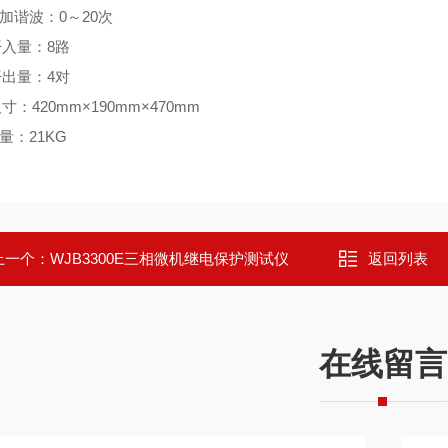
加谐波：0～20次
开入量：8路
开出量：4对
寸：420mm×190mm×470mm
量：21KG
上一个：
WJB3300E三相微机继电保护测试仪
返回列表
在线留言