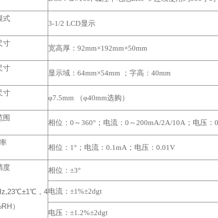
模式
3-1/2 LCD显示
尺寸
宽高厚：92mm×192mm×50mm
尺寸
显示域：64mm×54mm ；字高：40mm
尺寸
φ7.5mm （φ40mm选购）
范围
相位：0～360°；电流：0～200mA/2A/10A；电压：0～2
 率
相位：1°；电流：0.1mA；电压：0.01V
精度
相位：±3°
z,23℃±1℃，4
电流：±1%±2dgt
0%RH）
电压：±1.2%±2dgt