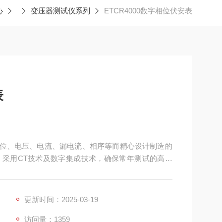
心
变压器测试仪系列
ETCR4000数字相位伏安表
表
量相位、电压、电流、漏电流、相序等而精心设计制造的
采用CT技术及数字集成技术，确保常年测试的高精
、计量、通信、铁路、石油、化工、冶金、建筑、科
更新时间：2025-03-19
访问量：1359