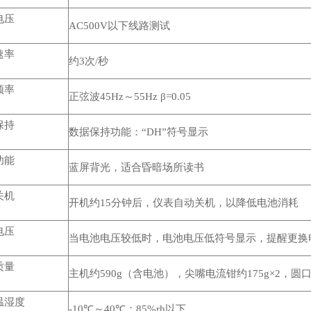
电压
AC500V以下线路测试
速率
约3次/秒
频率
正弦波45Hz～55Hz β=0.05
保持
数据保持功能：“DH”符号显示
功能
蓝屏背光，适合昏暗场所读书
关机
开机约15分钟后，仪表自动关机，以降低电池消耗
电压
当电池电压较低时，电池电压低符号显示，提醒更换
质量
主机约590g（含电池），尖嘴电流钳约175g×2，圆口
温湿度
-10℃～40℃；85%rh以下