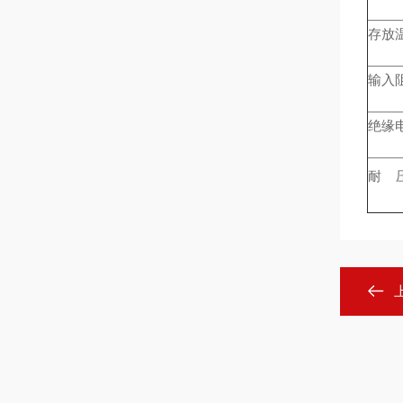
存放
输入
绝缘
耐 