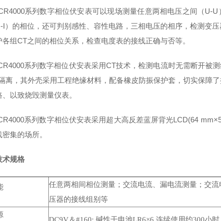
CR4000系列数字相位伏安表可以现场测量任意两相电压之间（U-U
U-I）的相位，还可判别感性、容性电路，三相电压的相序，检测变
护各组CT之间的相位关系，检查电度表的接线正确与否等。
CR4000系列数字相位伏安表采用CT技术，检测电流时无需断开被测
缘隔离，其外壳采用工程绝缘材料，配备橡皮防振保护套，切实保障
路、以致烧毁测量仪表。
R4000系列数字相位伏安表采用超大高反差蓝屏背光LCD(64 m
线密集的场所。
技术规格
任意两相间相位测量；交流电流、漏电流测量；交流
能
压器的接线组别等
源
DC9V＆#160; 碱性干电池LR6×6 连续使用约300小时