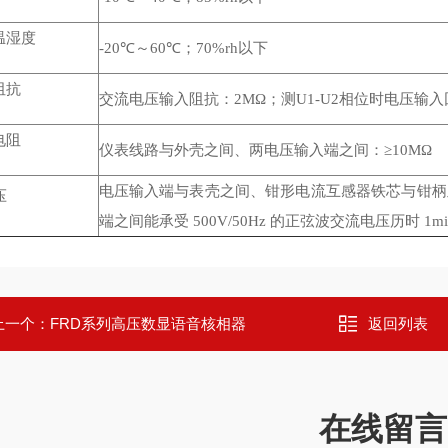
温湿度
-20℃～60℃；70%rh以下
阻抗
交流电压输入阻抗：2MΩ；测U1-U2相位时电压输入
电阻
仪表线路与外壳之间、两电压输入端之间：≥10MΩ
电压输入端与表壳之间、钳形电流互感器铁芯与钳柄及副
压
端之间能承受 500V/50Hz 的正弦波交流电压历时 1m
上一个：
FRD系列高压数显语音核相器
返回列表
在线留言