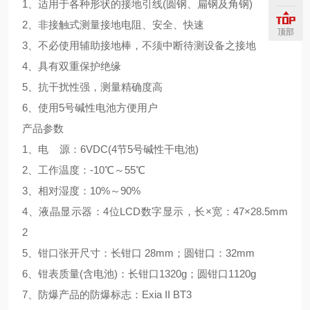
1、适用于各种形状的接地引线(圆钢、扁钢及角钢)
2、非接触式测量接地电阻、安全、快速
顶部
3、不必使用辅助接地棒，不须中断待测设备之接地
4、具有双重保护绝缘
5、抗干扰性强，测量精确度高
6、使用5号碱性电池方便用户
产品参数
1、电 源：6VDC(4节5号碱性干电池)
2、工作温度：-10℃～55℃
3、相对湿度：10%～90%
4、液晶显示器：4位LCD数字显示，长×宽：47×28.5mm
2
5、钳口张开尺寸：长钳口 28mm；圆钳口：32mm
6、钳表质量(含电池)：长钳口1320g；圆钳口1120g
7、防爆产品的防爆标志：Exia II BT3