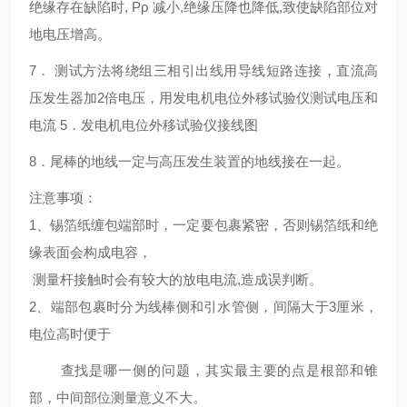
绝缘存在缺陷时, Ρρ 减小,绝缘压降也降低,致使缺陷部位对
地电压增高。
7． 测试方法将绕组三相引出线用导线短路连接，直流高
压发生器加2倍电压，用发电机电位外移试验仪测试电压和
电流 5．发电机电位外移试验仪接线图
8．尾棒的地线一定与高压发生装置的地线接在一起。
注意事项：
1、锡箔纸缠包端部时，一定要包裹紧密，否则锡箔纸和绝
缘表面会构成电容，
测量杆接触时会有较大的放电电流,造成误判断。
2、端部包裹时分为线棒侧和引水管侧，间隔大于3厘米，
电位高时便于
查找是哪一侧的问题，其实最主要的点是根部和锥
部，中间部位测量意义不大。