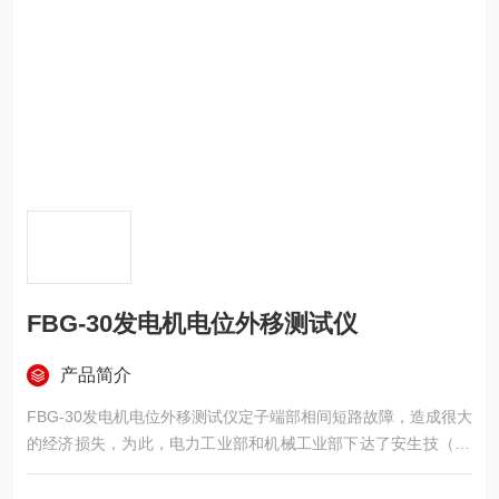
FBG-30发电机电位外移测试仪
产品简介
FBG-30发电机电位外移测试仪定子端部相间短路故障，造成很大
的经济损失，为此，电力工业部和机械工业部下达了安生技（19
94）86号文件，规定了发电机端部手包绝缘测量试验为发电机的
重要试验项目之一。