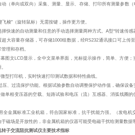
 全自动（单向或双向）采集、测量、显示、存储、打印所有测量参数
。
“一键飞梭”（旋转鼠标）无需按键，操作更方便。
 可选择快速的自动测量和任意的手动选择测量两种方式。A型*转速传
 内置超大容量存储器，可存储1000组数据，经RS232通讯接口可
术管理和存档。
大屏幕图文LCD显示，全中文菜单界面，光标提示操作，简单、方便
晰。
自带微型打印机，实时快速打印测试数据和特性曲线。
*的过压、过流保护功能。根据试验参数自动调整保护动作值，确保设备
可兼做单相变压器的空载、短路试验和电压（流）互感器、消弧线圈
.采用全金属标准工业机箱，符合国家标准，抗干扰能力强。（发电
由于磁场是开放性的，非金属机箱的仪器可能受电磁干扰给测量数据
机转子交流阻抗测试仪主要技术指标