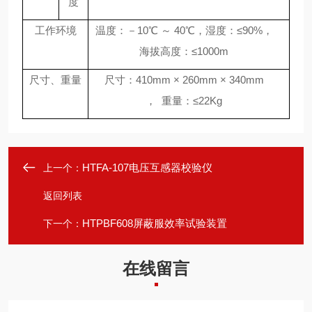
度
工作环境
温度：
－
10
℃
～
40℃，湿度：
≤
90%
，
海拔高度：
≤
1000m
尺寸、重量
尺寸：
41
0mm ×
26
0mm ×
34
0mm
，
重量：
≤22
Kg
HTFA-107电压互感器校验仪
上一个：
返回列表
HTPBF608屏蔽服效率试验装置
下一个：
在线留言