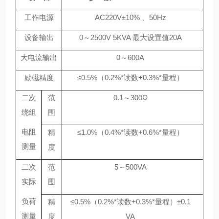
工作电源
AC220V
±
10%
、
50Hz
设备输出
0
～
2500V
5
KVA 最大设置值20A
大电流输出
0～600A
励磁精度
≤
0.5%
（
0.2%*
读数
+0.3%*
量程）
二次
范
0
.1～300Ω
绕组
围
电阻
精
≤
1.0%
（
0.4%*
读数
+0.6%*
量程）
测量
度
二次
范
5～500V
A
实际
围
负荷
精
≤
0.5%
（
0.2%*
读数
+0.3%*
量程）±
0.1
测量
度
VA