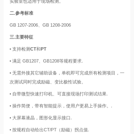
实验室也适用于现场检测。
二
.
参考标准
GB 1207-2006
、
GB 1208-2006
三
.
主要特征
•
支持检测
CT
和
PT
•
满足
GB1207
、
GB1208等规程要求.
•
无需外接其它辅助设备，单机即可完成所有检测项目，一
次测试同时完成励磁、变比极性试验。
•
自带微型快速打印机、可直接现场打印测试结果
.
•
操作简便，带有智能提示，使用户更易上手操作。
.
•
大屏幕液晶，图形化显示接口
.
•
按规程自动给出
CT/PT
（
励磁）
拐点值
.