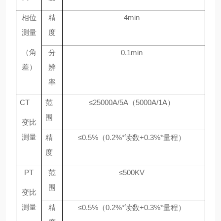
相位
精
4
min
测量
度
（角
分
0.
1
min
差）
辨
率
CT
范
≤25000A/5A（5000A/1A）
围
变比
测量
精
≤0.5%
（
0.2%*
读数
+0.3%*
量程）
度
PT
范
≤500KV
围
变比
测量
精
≤0.5%
（
0.2%*
读数
+0.3%*
量程）