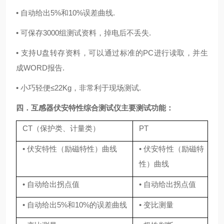
•
自动给出
5%
和
10%
误差曲线
.
•
可保存
3
000
组测试资料，掉电后不丢失
.
•
支持
U
盘转存资料，可以通过标准的
PC
进行读取，
并生
成
WORD报告.
•
小巧轻便
≤22
Kg
，非常
利于现场测试
.
四．
互感器伏安特性综合测试仪
主要测试功能：
CT
（保护类、计量类）
PT
•
伏安特性（励磁特性）曲线
•
伏安特性（励磁特
性）曲线
•
自动给出拐点值
•
自动给出拐点值
•
自动给出
5%
和
10%
的误差曲线
•
变比测量