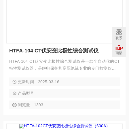
联系
HTFA-104 CT伏安变比极性综合测试仪
顶部
HTFA-104 CT伏安变比极性综合测试仪是一款全自动化的CT
特性测试仪器，是继电保护和高压绝缘专业的专门检测仪器。
仪器可以完成的试验包括：CT伏安特性试验、CT变比极性试
更新时间：2025-03-16
验、CT极性试验、CT一次通流试验，自动计算拐点电压电流
值、变比比差值、5%或10%误差曲线值等结果参数。
产品型号：
浏览量：1393