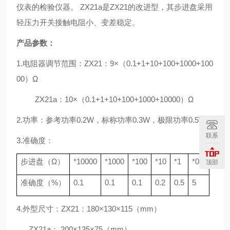
仪表的检验仪器。
ZX21a
是
ZX21
的改进型，其步进盘采用
轻压力开关接触电阻小、变差稳定。
产品参数：
1.
电阻器调节范围：
ZX21
：
9
×（
0.1+1+10+100+1000+100
00
）Ω
ZX21a
：
10
×（
0.1+1+10+100+1000+10000
）Ω
2.
功率：参考功率
0.2W
，标称功率
0.3W
，极限功率
0.5W
联系
3.
准确度：
步进盘（Ω）
*10000
*1000
*100
*10
*1
*0.1
顶部
准确度（
%
）
0.1
0.1
0.1
0.2
0.5
5
4.
外型尺寸：
ZX21
：
180
×
130
×
115
（
mm
）
ZX21a
：
200
×
135
×
75
（
mm
）