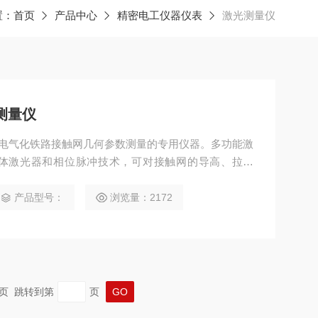
置：
首页
产品中心
精密电工仪器仪表
激光测量仪
测量仪
仪是电气化铁路接触网几何参数测量的专用仪器。多功能激
体激光器和相位脉冲技术，可对接触网的导高、拉出
岔、超高、轨距和红线等参数进行快速测量。
产品型号：
浏览量：2172
 末页 跳转到第
页