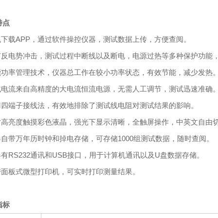
特点
手机下载APP，通过软件操控仪器，测试数据上传，方便查阅。
具有反电势冲击，测试过程中断线以及断电，电源过热等多种保护功能
智能功率管理技术，仪器总工作在较小功率状态，有效节能，减少发热
测试电流来自高精度的大电流恒流电源，无需人工调节，测试迅速准确
采用四端子接线法，有效地排除了测试线电阻对测试结果的影响。
七寸高亮度触摸彩色液晶，强光下显示清晰，全触屏操作，中英文自由
仪器自带万年历时钟和掉电存储，可存储1000组测试数据，随时查阅。
器有RS232通讯和USB接口，用于计算机通讯以及U盘数据存储。
自带面板式微型打印机，可实时打印测量结果。
指标