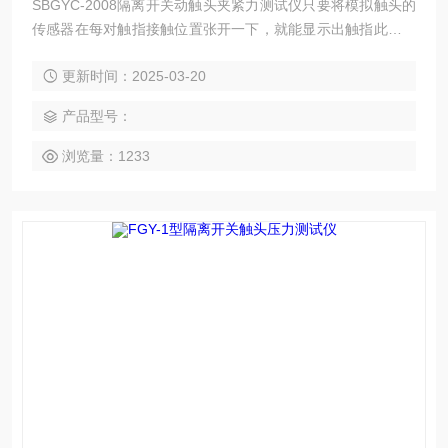
SBGYC-2008隔离开关动触头夹紧力测试仪只要将模拟触头的
传感器在每对触指接触位置张开一下，就能显示出触指此时的
接触压力并记忆。有效解决了测量触指压力的一大难题。同时
更新时间：2025-03-20
还能根据预先设置标准值，自动将测试值与标准值比较得出相
关结论，指导检修。
产品型号：
浏览量：1233