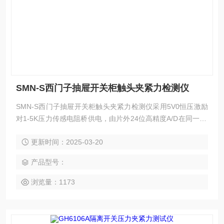
SMN-S西门子抽屉开关柜触头夹紧力检测仪
SMN-S西门子抽屉开关柜触头夹紧力检测仪采用5V0恒压激励
对1-5K压力传感电阻桥供电，由片外24位高精度A/D在同一5V
0基准下采集数据。由中英文双语提示软件菜单选定各类测量
更新时间：2025-03-20
方式。数据处理后由高亮度绿色12864点阵主动发光型OLED
屏显示，并有蜂鸣器提醒和专用绿红OK和OUT灯提示输出结
产品型号：
果合格与否，是检测电力设备触点压力是否合格的专用测量仪
器。
浏览量：1173