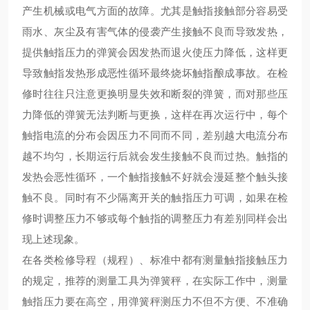
产生机械或电气方面的故障。尤其是触指接触部分容易受
雨水、灰尘及有害气体的侵袭产生接触不良而导致发热，
提供触指压力的弹簧会因发热而退火使压力降低，这样更
导致触指发热形成恶性循环最终烧坏触指酿成事故。在检
修时往往只注意更换明显失效和断裂的弹簧，而对那些压
力降低的弹簧无法判断与更换，这样在再次运行中，每个
触指电流的分布会因压力不同而不同，差别越大电流分布
越不均匀，长期运行后就会发生接触不良而过热。触指的
发热会恶性循环，一个触指接触不好就会漫延整个触头接
触不良。同时有不少隔离开关的触指压力可调，如果在检
修时调整压力不够或每个触指的调整压力有差别同样会出
现上述现象。
在各类检修导程（规程）、标准中都有测量触指接触压力
的规定，推荐的测量工具为弹簧秤，在实际工作中，测量
触指压力要在高空，用弹簧秤测压力不但不方便、不准确