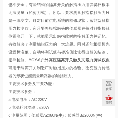
也不安全，有些结构的隔离开关的触指压力用弹簧秤根本
无法测量（如剪刀式）。所以，要求测量触指接触压力只
是一纸空文。针对目前供电系统的检修现状，智能型触指
压力检测仪，它只要将模拟触头的传感器在每对触指接触
位置张开一下，就能显示出触指此时的接触压力并记忆。
有效解决了测量触指压力的一大难题。同时还能根据预先
设置标准值，自动将测试值与标准值比较得出相关结论，
指导检修。
YGY-6户外高压隔离开关触头夹紧力测试仪
也
可用于隔离开关制造厂对触指压力的检验。改变压力传感
器的形状也能测量断路器的触指压力。
主要技术参数及主要功能：
联系
主要技术参数：
a.电源电压：AC 220V
顶部
b.电源耗散功率：≤20W
c.测量范围：传感器A≤980N(牛)；传感器B≤2000N(牛)