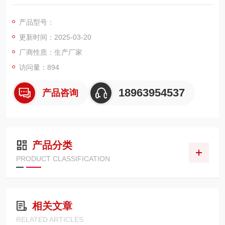
下采集数据。由中英文双语提示软件菜单选定各类测量方式，数
据处理后由高亮度绿色12864点阵主动发光型OLED屏显示，并有
产品型号：
蜂鸣器提醒和专用绿红OK和OUT灯提示输出结果合格与否，是检
更新时间：2025-03-20
测电力设备触点压力是否合格的专用测量仪器。
厂商性质：生产厂家
访问量：894
18963954537
产品咨询
产品分类
PRODUCT CLASSIFICATION
相关文章
RELATED ARTICLES