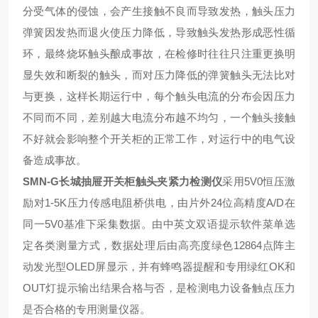
分受气体的侵蚀，会产生接触不良而导致发热，触头压力
弹簧因发热而退火使压力降低，导致触头发热形成恶性循
环，最终烧坏触头酿成事故，在检修时往往只注重更换明
显失效和断裂的触头，而对压力降低的弹簧触头无法比对
与更换，这样长期运行中，每个触头电流的分布会因压力
不同而不同，差别越大电流分布越不均匀，一个触头接触
不好就会影响整个开关柜的正常工作，对运行中的电气设
备造成事故。
SMN-G长城抽屉开关柜触头夹紧力检测仪
采用5V0恒压激
励对1-5K压力传感电阻桥供电，由片外24位高精度A/D在
同一5V0基准下采集数据。由中英文双语提示软件菜单选
定各类测量方式，数据处理后由高亮度绿色12864点阵主
动发光型OLED屏显示，并有蜂鸣器提醒和专用绿红OK和
OUT灯提示输出结果合格与否，是检测电力设备触点压力
是否合格的专用测量仪器。