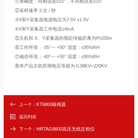
①准确度：同相误差≤
15
°，不同相误差≤
15
°
②采样速率
3
次
/
秒
③
X
和
Y
采集器电源电压为
7.5V
±
1.5V
④
X
和
Y
采集器工作电流≤
4mA
⑤主机和
X
、
Y
采集器的视距传输距离为约
100m
⑥工作环境：
-35
°┉
+50
° 湿度：≤
95%RH
⑦储存环境：
-40
°┉
+55
° 湿度：≤
95%RH
⑧本产品主机所测电压等级为
0.38KV
┉
220KV
KT6800核相器
上一个：
返回列表
HRTAG8600高压无线定相仪
下一个：