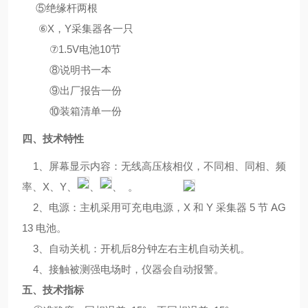
⑤绝缘杆两根
⑥
X
，
Y
采集器各一只
⑦
1.5V
电池
10
节
⑧说明书一本
⑨出厂报告一份
⑩装箱清单一份
四、技术特性
1
、屏幕显示内容：无线高压核相仪，不同相、同相、频
率、
X
、
Y
、
、
、 。
2
、电源：主机采用可充电电源，
X
和
Y
采集器
5
节
AG
13
电池。
3
、自动关机：开机后
8
分钟左右主机自动关机。
4
、接触被测强电场时，仪器会自动报警。
五、技术指标