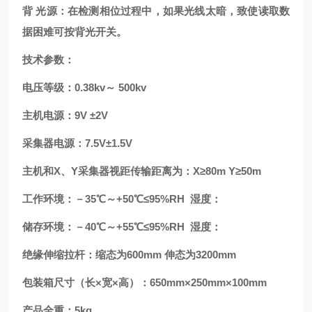
背
光源：在检测相位过程中，如果光线太暗，致使读取数
据困难可按背光开关。
技术参数：
电压等级：0.38kv～ 500kv
主机电源：9V ±2V
采集器电源：7.5V±1.5V
主机和X、Y采集器视距传输距离为：X≥80m Y≥50m
工作环境：－35℃～+50℃≤95%RH 湿度：
储存环境：－40℃～+55℃≤95%RH 湿度：
绝缘伸缩拉杆：缩态为600mm 伸态为3200mm
包装箱尺寸（长×宽×高）：650mm×250mm×100mm
产品全重：5kg