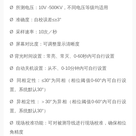
Ø
所测电压：
10V -500KV
，不同电压等级均适用
Ø
准确度：自校误差
≤±
3
°
Ø
采样速率：
10
次／秒
Ø
屏幕对比度：可调整显示清晰度
Ø
背光时间设置：常亮、常灭、
0-60
秒内可自行设置
Ø
自动关机设置：从不、
0-10
分钟内可自行设置
Ø
同相定性：
≤
30
°为同相（相位阈值
0-60
°内可自行设
置。系统默认
30
°）
Ø
异相定性：＞
30
°为异相（相位阈值
0-60
°内可自行设
置。系统默认
30
°）
Ø
现场校准功能：可对被测导线进行现场校准，确保相位
角精度