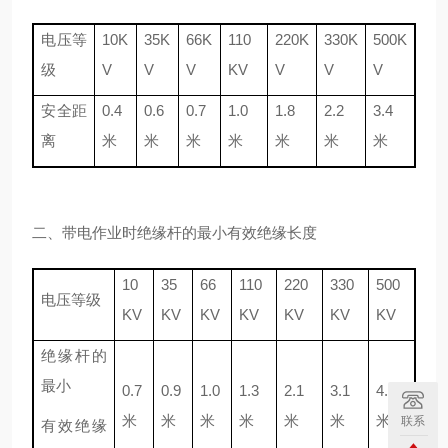
电压等
10K
35K
66K
110
220K
330K
500K
级
V
V
V
KV
V
V
V
安全距
0.4
0.6
0.7
1.0
1.8
2.2
3.4
离
米
米
米
米
米
米
米
二、带电作业时绝缘杆的最小有效绝缘长度
10
35
66
110
220
330
500
电压等级
KV
KV
KV
KV
KV
KV
KV
绝缘杆的
最小
0.7
0.9
1.0
1.3
2.1
3.1
4.0
米
米
米
米
米
米
米
联系
有效绝缘