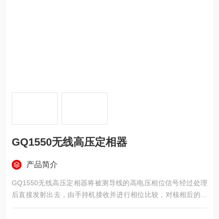
GQ1550无线高压定相器
产品简介
GQ1550无线高压定相器将被测导线的高电压相位信号经过处理
后直接发射出去，由手持机接收并进行相位比较，对核相后的结
果定性，实时显示相位角度差和矢量图。