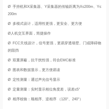
Ø
手持机和
X
采集器、
Y
采集器的传输距离为
X
≤
200m
、
Y
≤
200m
Ø
多模式设计，适用性更强，更安全、更方便
Ø
人机交互界面，简捷操作
Ø
FCC
天线设计，信号更强，更易穿透墙壁、门或障碍物
的阻挡
Ø
双重屏蔽，抗干扰性强，符合
EMC
标准
Ø
图表和数据显示，更方便易读
Ø
定性测量：通过声光信号显示
Ø
定量测量：实时显示相位角度差，误差
≤
5
°
Ø
相序校验：顺相序、逆相序
（
120
°、
240
°）