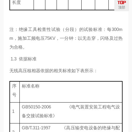
长度
顶部
注：绝缘工具检查性试验（分段）的试验标准：每
300m
m
，施加工频电压
75KV
，一分钟：以无击穿，闪络及过热
为合格。
1.3
依据标准
无线高压核相器依据的相关标准如下表所示：
序
标准名称
号
GB50150-2006
《电气装置安装工程电气设
1
备交接试验标准》
GB/T.311-1997
《高压输变电设备的绝缘与配