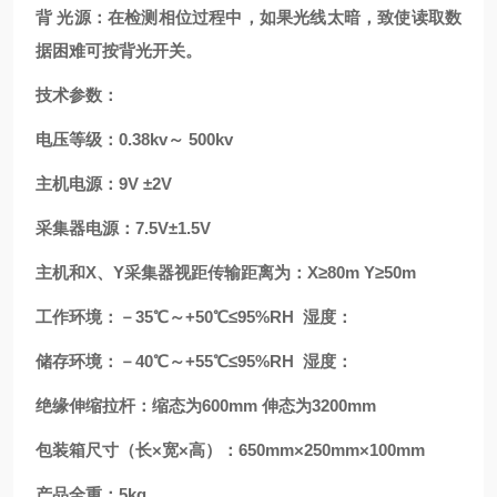
背
光源：在检测相位过程中，如果光线太暗，致使读取数
据困难可按背光开关。
技术参数：
电压等级：
0.38kv～ 500kv
主机电源：
9V ±2V
采集器电源：
7.5V±1.5V
主机和
X、Y采集器视距传输距离为：X≥80m Y≥50m
工作环境：－
35℃～+50℃≤95%RH 湿度：
储存环境：－
40℃～+55℃≤95%RH 湿度：
绝缘伸缩拉杆：缩态为
600mm 伸态为3200mm
包装箱尺寸（长
×宽×高）：650mm×250mm×100mm
产品全重：
5kg