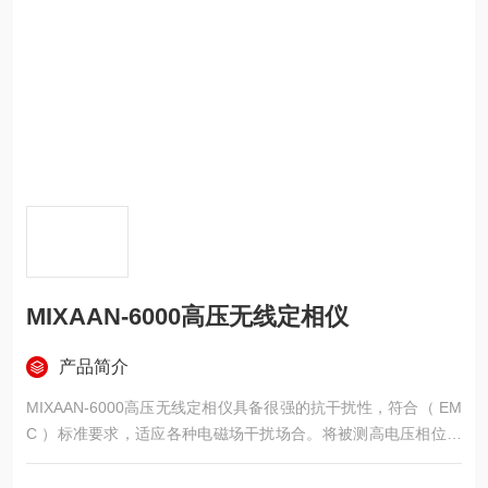
MIXAAN-6000高压无线定相仪
产品简介
MIXAAN-6000高压无线定相仪具备很强的抗干扰性，符合（ EM
C ）标准要求，适应各种电磁场干扰场合。将被测高电压相位信
号由采集器取出，经过处理后直接发射出去。由核相仪接收并进
行相位比较，对核相后的结果定位。